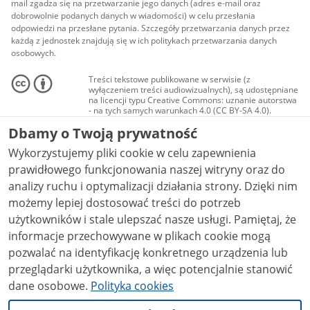
mail zgadza się na przetwarzanie jego danych (adres e-mail oraz
dobrowolnie podanych danych w wiadomości) w celu przesłania
odpowiedzi na przesłane pytania. Szczegóły przetwarzania danych przez
każdą z jednostek znajdują się w ich politykach przetwarzania danych
osobowych.
Treści tekstowe publikowane w serwisie (z
wyłączeniem treści audiowizualnych), są udostępniane
na licencji typu Creative Commons: uznanie autorstwa
- na tych samych warunkach 4.0 (CC BY-SA 4.0).
Materiały audiowizualne, w tym zdjęcia, materiały
Dbamy o Twoją prywatność
audio i wideo, są udostępniane na licencji typu
Creative Commons: uznanie autorstwa użycie
Wykorzystujemy pliki cookie w celu zapewnienia
niekomercyjne - bez utworów zależnych 4.0 (CC BY-
NC-ND 4.0), o ile nie jest to stwierdzone inaczej.
prawidłowego funkcjonowania naszej witryny oraz do
analizy ruchu i optymalizacji działania strony. Dzięki nim
możemy lepiej dostosować treści do potrzeb
użytkowników i stale ulepszać nasze usługi. Pamiętaj, że
informacje przechowywane w plikach cookie mogą
pozwalać na identyfikację konkretnego urządzenia lub
przeglądarki użytkownika, a więc potencjalnie stanowić
dane osobowe.
Polityka cookies