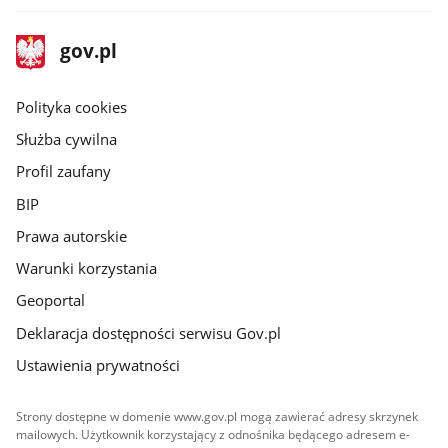
stopka
Strona
gov.pl
gov.pl
główna
gov.pl
Polityka cookies
Służba cywilna
Profil zaufany
BIP
Prawa autorskie
Warunki korzystania
Geoportal
Deklaracja dostępności serwisu Gov.pl
Ustawienia prywatności
Strony dostępne w domenie www.gov.pl mogą zawierać adresy skrzynek
mailowych. Użytkownik korzystający z odnośnika będącego adresem e-