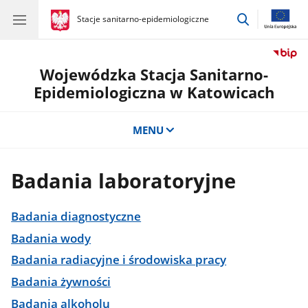
przejdź
gov.pl
Stacje sanitarno-epidemiologiczne
gov.pl
Stacje
do
sanitarno-
wyszukiwar
epidemiologiczne
Wojewódzka Stacja Sanitarno-
Epidemiologiczna w Katowicach
MENU
Badania laboratoryjne
Badania diagnostyczne
Badania wody
Badania radiacyjne i środowiska pracy
Badania żywności
Badania alkoholu