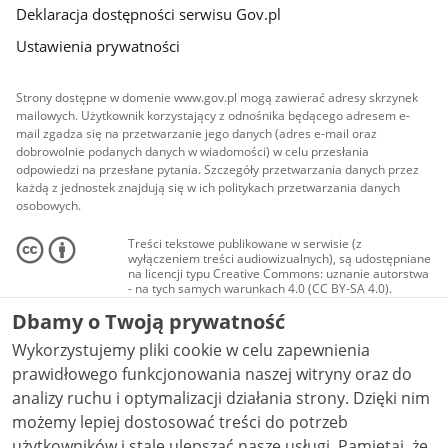
Deklaracja dostępności serwisu Gov.pl
Ustawienia prywatności
Strony dostępne w domenie www.gov.pl mogą zawierać adresy skrzynek
mailowych. Użytkownik korzystający z odnośnika będącego adresem e-
mail zgadza się na przetwarzanie jego danych (adres e-mail oraz
dobrowolnie podanych danych w wiadomości) w celu przesłania
odpowiedzi na przesłane pytania. Szczegóły przetwarzania danych przez
każdą z jednostek znajdują się w ich politykach przetwarzania danych
osobowych.
Treści tekstowe publikowane w serwisie (z
wyłączeniem treści audiowizualnych), są udostępniane
na licencji typu Creative Commons: uznanie autorstwa
- na tych samych warunkach 4.0 (CC BY-SA 4.0).
Materiały audiowizualne, w tym zdjęcia, materiały
Dbamy o Twoją prywatność
audio i wideo, są udostępniane na licencji typu
Creative Commons: uznanie autorstwa użycie
Wykorzystujemy pliki cookie w celu zapewnienia
niekomercyjne - bez utworów zależnych 4.0 (CC BY-
NC-ND 4.0), o ile nie jest to stwierdzone inaczej.
prawidłowego funkcjonowania naszej witryny oraz do
analizy ruchu i optymalizacji działania strony. Dzięki nim
możemy lepiej dostosować treści do potrzeb
użytkowników i stale ulepszać nasze usługi. Pamiętaj, że