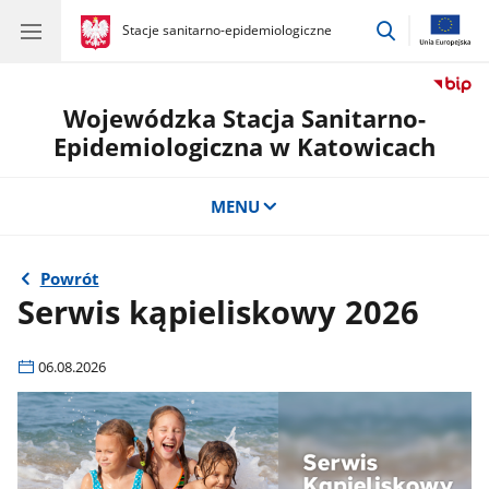
przejdź
gov.pl
Stacje sanitarno-epidemiologiczne
gov.pl
Stacje
do
sanitarno-
wyszukiwar
epidemiologiczne
Wojewódzka Stacja Sanitarno-
Epidemiologiczna w Katowicach
MENU
Powrót
Serwis kąpieliskowy 2026
06.08.2026