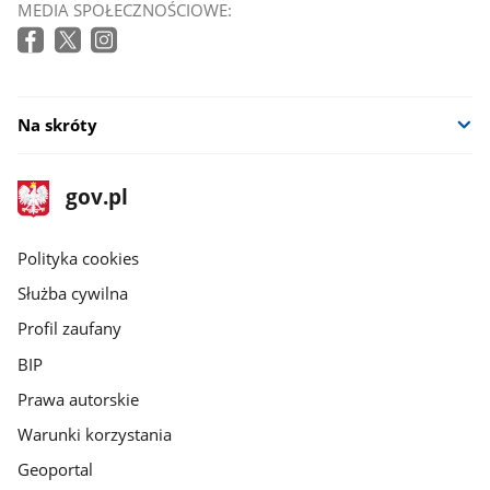
MEDIA SPOŁECZNOŚCIOWE:
Na skróty
stopka
Strona
gov.pl
gov.pl
główna
gov.pl
Polityka cookies
Służba cywilna
Profil zaufany
BIP
Prawa autorskie
Warunki korzystania
Geoportal