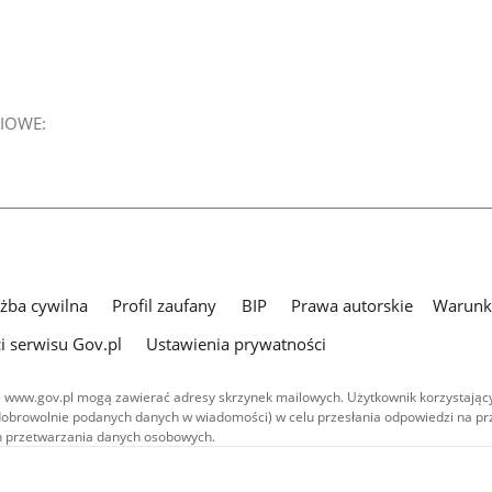
IOWE:
użba cywilna
Profil zaufany
BIP
Prawa autorskie
Warunki
i serwisu Gov.pl
Ustawienia prywatności
 www.gov.pl mogą zawierać adresy skrzynek mailowych. Użytkownik korzystający
dobrowolnie podanych danych w wiadomości) w celu przesłania odpowiedzi na prz
ach przetwarzania danych osobowych.
we publikowane w serwisie (z wyłączeniem treści audiowizualnych), są