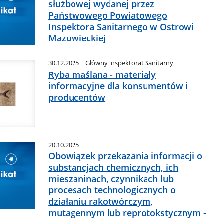
służbowej wydanej przez
Państwowego Powiatowego
Inspektora Sanitarnego w Ostrowi
Mazowieckiej
30.12.2025
Główny Inspektorat Sanitarny
Ryba maślana - materiały
informacyjne dla konsumentów i
producentów
20.10.2025
Obowiązek przekazania informacji o
substancjach chemicznych, ich
mieszaninach, czynnikach lub
procesach technologicznych o
działaniu rakotwórczym,
mutagennym lub reprotokstycznym -