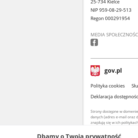
25-734 Kielce
NIP 959-08-29-513
Regon 000291954
MEDIA SPOŁECZNOŚC
stopka
Strona
gov.pl
gov.pl
główna
gov.pl
Polityka cookies
Sł
Deklaracja dostępnośc
Strony dostępne w domenie
danych (adres e-mail oraz 
znajdują się w ich polityk
Treści teksto
Dbamy o Twoją prywatność