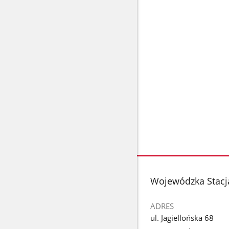
stopka
Wojewódzka Stacja
ADRES
ul. Jagiellońska 68