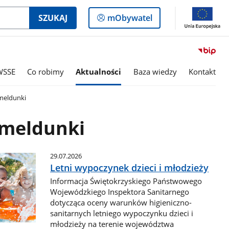
Logowanie
SZUKAJ
mObywatel
do
panelu
WSSE
Co robimy
Aktualności
Baza wiedzy
Kontakt
meldunki
 meldunki
29.07.2026
Letni wypoczynek dzieci i młodzieży
Informacja Świętokrzyskiego Państwowego
Wojewódzkiego Inspektora Sanitarnego
dotycząca oceny warunków higieniczno-
sanitarnych letniego wypoczynku dzieci i
młodzieży na terenie województwa