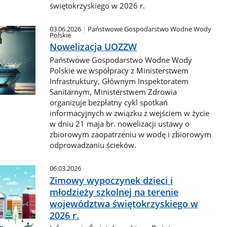
świętokrzyskiego w 2026 r.
03.06.2026
Państwowe Gospodarstwo Wodne Wody
Polskie
Nowelizacja UOZZW
Państwowe Gospodarstwo Wodne Wody
Polskie we współpracy z Ministerstwem
Infrastruktury, Głównym Inspektoratem
Sanitarnym, Ministerstwem Zdrowia
organizuje bezpłatny cykl spotkań
informacyjnych w związku z wejściem w życie
w dniu 21 maja br. nowelizacji ustawy o
zbiorowym zaopatrzeniu w wodę i zbiorowym
odprowadzaniu ścieków.
06.03.2026
Zimowy wypoczynek dzieci i
młodzieży szkolnej na terenie
województwa świętokrzyskiego w
2026 r.