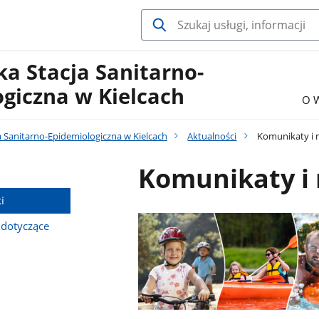
a Stacja Sanitarno-
giczna w Kielcach
O 
 Sanitarno-Epidemiologiczna w Kielcach
Aktualności
Komunikaty i 
Komunikaty i
i
 dotyczące