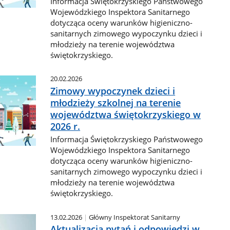
Informacja Świętokrzyskiego Państwowego
Wojewódzkiego Inspektora Sanitarnego
dotycząca oceny warunków higieniczno-
sanitarnych zimowego wypoczynku dzieci i
młodzieży na terenie województwa
świętokrzyskiego.
20.02.2026
Zimowy wypoczynek dzieci i
młodzieży szkolnej na terenie
województwa świętokrzyskiego w
2026 r.
Informacja Świętokrzyskiego Państwowego
Wojewódzkiego Inspektora Sanitarnego
dotycząca oceny warunków higieniczno-
sanitarnych zimowego wypoczynku dzieci i
młodzieży na terenie województwa
świętokrzyskiego.
13.02.2026
Główny Inspektorat Sanitarny
Aktualizacja pytań i odpowiedzi w