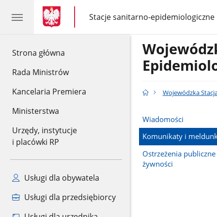
gov.pl
gov.pl
Stacje sanitarno-epidemiologiczne
gov.pl
Stacje
sanitarno-
epidemiologiczne
Wojewódzk
gov.pl
Strona główna
Epidemiolo
Rada Ministrów
Kancelaria Premiera
Wojewódzka Stacja
Ministerstwa
Wiadomości
Urzędy, instytucje
Komunikaty i meldunk
i placówki RP
Ostrzeżenia publiczne
żywności
Usługi dla obywatela
Usługi dla przedsiębiorcy
Usługi dla urzędnika