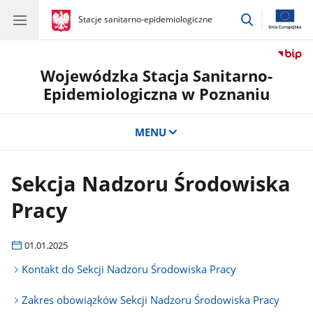
przejdź
gov.pl
Stacje sanitarno-epidemiologiczne
gov.pl
Stacje
do
sanitarno-
wyszukiwar
epidemiologiczne
Wojewódzka Stacja Sanitarno-
Epidemiologiczna w Poznaniu
MENU
Sekcja Nadzoru Środowiska
Pracy
01.01.2025
Kontakt do Sekcji Nadzoru Środowiska Pracy
Zakres obowiązków Sekcji Nadzoru Środowiska Pracy