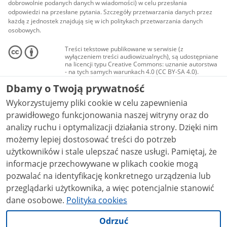
dobrowolnie podanych danych w wiadomości) w celu przesłania
odpowiedzi na przesłane pytania. Szczegóły przetwarzania danych przez
każdą z jednostek znajdują się w ich politykach przetwarzania danych
osobowych.
Treści tekstowe publikowane w serwisie (z
wyłączeniem treści audiowizualnych), są udostępniane
na licencji typu Creative Commons: uznanie autorstwa
- na tych samych warunkach 4.0 (CC BY-SA 4.0).
Materiały audiowizualne, w tym zdjęcia, materiały
Dbamy o Twoją prywatność
audio i wideo, są udostępniane na licencji typu
Creative Commons: uznanie autorstwa użycie
Wykorzystujemy pliki cookie w celu zapewnienia
niekomercyjne - bez utworów zależnych 4.0 (CC BY-
NC-ND 4.0), o ile nie jest to stwierdzone inaczej.
prawidłowego funkcjonowania naszej witryny oraz do
analizy ruchu i optymalizacji działania strony. Dzięki nim
możemy lepiej dostosować treści do potrzeb
użytkowników i stale ulepszać nasze usługi. Pamiętaj, że
informacje przechowywane w plikach cookie mogą
pozwalać na identyfikację konkretnego urządzenia lub
przeglądarki użytkownika, a więc potencjalnie stanowić
dane osobowe.
Polityka cookies
Odrzuć