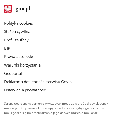
stopka
Strona
gov.pl
gov.pl
główna
gov.pl
Polityka cookies
Służba cywilna
Profil zaufany
BIP
Prawa autorskie
Warunki korzystania
Geoportal
Deklaracja dostępności serwisu Gov.pl
Ustawienia prywatności
Strony dostępne w domenie www.gov.pl mogą zawierać adresy skrzynek
mailowych. Użytkownik korzystający z odnośnika będącego adresem e-
mail zgadza się na przetwarzanie jego danych (adres e-mail oraz