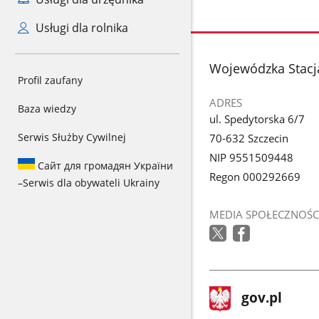
Usługi dla rolnika
stopka
Wojewódzka Stacja
Profil zaufany
ADRES
Baza wiedzy
ul. Spedytorska 6/7
Serwis Służby Cywilnej
70-632 Szczecin
NIP 9551509448
Сайт для громадян України
Regon 000292669
–
Serwis dla obywateli Ukrainy
MEDIA SPOŁECZNOŚC
stopka
Strona
gov.pl
gov.pl
główna