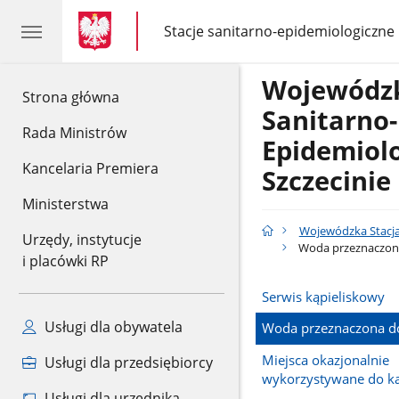
gov.pl
gov.pl
Stacje sanitarno-epidemiologiczne
gov.pl
Stacje
sanitarno-
epidemiologiczne
Wojewódzk
gov.pl
Strona główna
Sanitarno-
Rada Ministrów
Epidemiol
Kancelaria Premiera
Szczecinie
Ministerstwa
Wojewódzka Stacja
Urzędy, instytucje
Woda przeznaczona
i placówki RP
Serwis kąpieliskowy
Usługi dla obywatela
Woda przeznaczona do
Miejsca okazjonalnie
Usługi dla przedsiębiorcy
wykorzystywane do ką
Usługi dla urzędnika