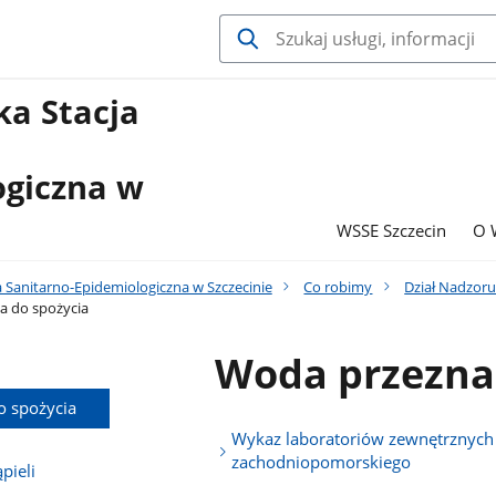
a Stacja
ogiczna w
WSSE Szczecin
O 
 Sanitarno-Epidemiologiczna w Szczecinie
Co robimy
Dział Nadzoru
 do spożycia
Woda przezna
 spożycia
Wykaz laboratoriów zewnętrznych
zachodniopomorskiego
pieli