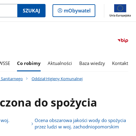
Logowanie
SZUKAJ
mObywatel
do
panelu
WSSE
Co robimy
Aktualności
Baza wiedzy
Kontakt
 Sanitarnego
Oddział Higieny Komunalnej
czona do spożycia
 woj.
Ocena obszarowa jakości wody do spożycia
przez ludzi w woj. zachodniopomorskim