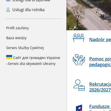
Usługi dla rolnika
Profil zaufany
Na
Baza wiedzy
Nadzór pe
skróty
Serwis Służby Cywilnej
Сайт для громадян України
Pomoc psy
–
Serwis dla obywateli Ukrainy
pedagogic
Rekrutacj
2026/2027
Fundusze 