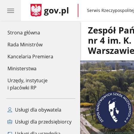
gov.pl
gov.pl
Serwis Rzeczypospolitej
Zespół Pa
gov.pl
Strona główna
nr 4 im. 
Rada Ministrów
Warszawi
Kancelaria Premiera
Ministerstwa
Urzędy, instytucje
i placówki RP
Usługi dla obywatela
Usługi dla przedsiębiorcy
Usługi dla urzędnika