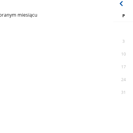
branym miesiącu
P
3
10
17
24
31