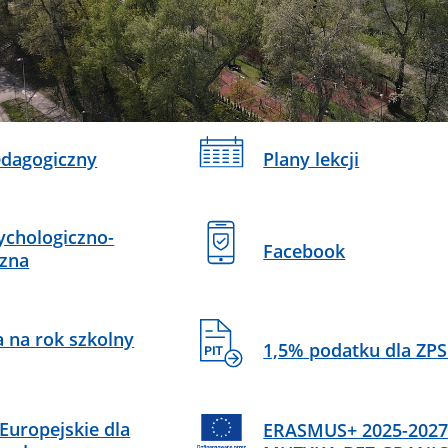
Plany lekcji
dagogiczny
chologiczno-
Facebook
zna
a na rok szkolny
1,5% podatku dla ZPS
Europejskie dla
ERASMUS+ 2025-2027