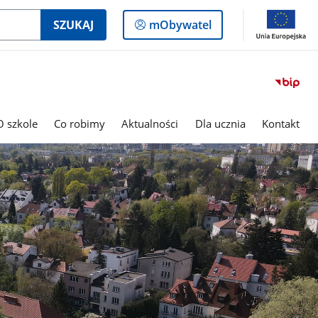
Logowanie
SZUKAJ
mObywatel
do
panelu
O szkole
Co robimy
Aktualności
Dla ucznia
Kontakt