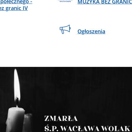
połecznego -
MUZYKA BEZ GRANIC
z granic IV
Ogłoszenia