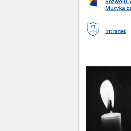
Rozwoju S
Muzyka be
Intranet