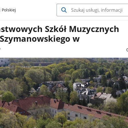
 Polskiej
ństwowych Szkół Muzycznych
K. Szymanowskiego w
e