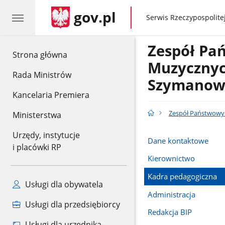
gov.pl
gov.pl
Serwis Rzeczypospolitej
Zespół Pa
gov.pl
Strona główna
Muzycznych
Rada Ministrów
Szymanows
Kancelaria Premiera
Zespół Państwowyc
Ministerstwa
Urzędy, instytucje
Dane kontaktowe
i placówki RP
Kierownictwo
Kadra pedagogiczna
Usługi dla obywatela
Administracja
Usługi dla przedsiębiorcy
Redakcja BIP
Usługi dla urzędnika