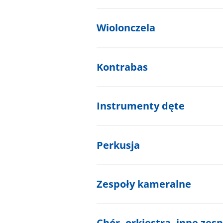
Wiolonczela
Kontrabas
Instrumenty dęte
Perkusja
Zespoły kameralne
Chór, orkiestra, inne zes