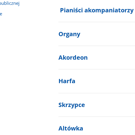
publicznej
Pianiści akompaniatorzy
e
Organy
Akordeon
Harfa
Skrzypce
Altówka