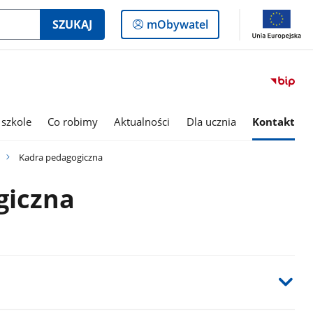
Logowanie
SZUKAJ
mObywatel
do
panelu
 szkole
Co robimy
Aktualności
Dla ucznia
Kontakt
Kadra pedagogiczna
giczna