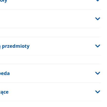
ią przedmioty
peda
cące