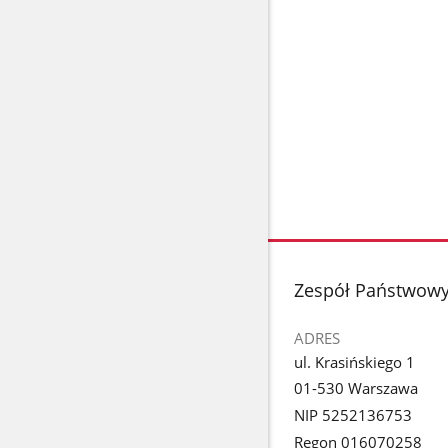
stopka
Zespół Państwowy
ADRES
ul. Krasińskiego 1
01-530 Warszawa
NIP 5252136753
Regon 016070258