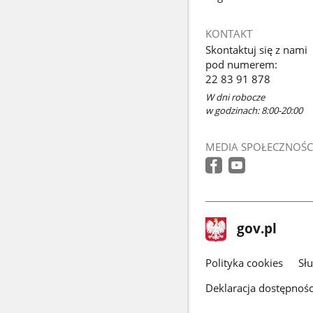
KONTAKT
Skontaktuj się z nami
pod numerem:
22 83 91 878
W dni robocze
w godzinach: 8:00-20:00
MEDIA SPOŁECZNOŚC
stopka
Strona
gov.pl
gov.pl
główna
gov.pl
Polityka cookies
Sł
Deklaracja dostępnośc