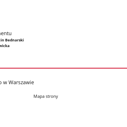
mentu
cin Bednarski
wicka
o w Warszawie
Mapa strony