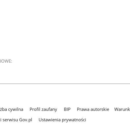
IOWE:
użba cywilna
Profil zaufany
BIP
Prawa autorskie
Warunki
i serwisu Gov.pl
Ustawienia prywatności