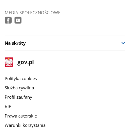
MEDIA SPOŁECZNOŚCIOWE:
Na skróty
stopka
Strona
gov.pl
gov.pl
główna
gov.pl
Polityka cookies
Służba cywilna
Profil zaufany
BIP
Prawa autorskie
Warunki korzystania