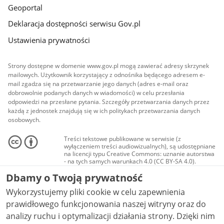
Geoportal
Deklaracja dostępności serwisu Gov.pl
Ustawienia prywatności
Strony dostępne w domenie www.gov.pl mogą zawierać adresy skrzynek
mailowych. Użytkownik korzystający z odnośnika będącego adresem e-
mail zgadza się na przetwarzanie jego danych (adres e-mail oraz
dobrowolnie podanych danych w wiadomości) w celu przesłania
odpowiedzi na przesłane pytania. Szczegóły przetwarzania danych przez
każdą z jednostek znajdują się w ich politykach przetwarzania danych
osobowych.
Treści tekstowe publikowane w serwisie (z
wyłączeniem treści audiowizualnych), są udostępniane
na licencji typu Creative Commons: uznanie autorstwa
- na tych samych warunkach 4.0 (CC BY-SA 4.0).
Materiały audiowizualne, w tym zdjęcia, materiały
Dbamy o Twoją prywatność
audio i wideo, są udostępniane na licencji typu
Creative Commons: uznanie autorstwa użycie
Wykorzystujemy pliki cookie w celu zapewnienia
niekomercyjne - bez utworów zależnych 4.0 (CC BY-
NC-ND 4.0), o ile nie jest to stwierdzone inaczej.
prawidłowego funkcjonowania naszej witryny oraz do
analizy ruchu i optymalizacji działania strony. Dzięki nim