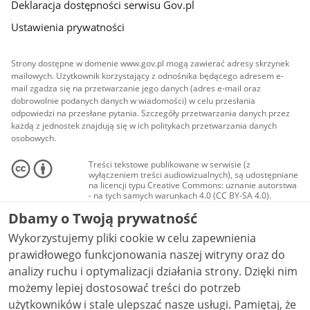
Deklaracja dostępności serwisu Gov.pl
Ustawienia prywatności
Strony dostępne w domenie www.gov.pl mogą zawierać adresy skrzynek
mailowych. Użytkownik korzystający z odnośnika będącego adresem e-
mail zgadza się na przetwarzanie jego danych (adres e-mail oraz
dobrowolnie podanych danych w wiadomości) w celu przesłania
odpowiedzi na przesłane pytania. Szczegóły przetwarzania danych przez
każdą z jednostek znajdują się w ich politykach przetwarzania danych
osobowych.
Treści tekstowe publikowane w serwisie (z
wyłączeniem treści audiowizualnych), są udostępniane
na licencji typu Creative Commons: uznanie autorstwa
- na tych samych warunkach 4.0 (CC BY-SA 4.0).
Materiały audiowizualne, w tym zdjęcia, materiały
Dbamy o Twoją prywatność
audio i wideo, są udostępniane na licencji typu
Creative Commons: uznanie autorstwa użycie
Wykorzystujemy pliki cookie w celu zapewnienia
niekomercyjne - bez utworów zależnych 4.0 (CC BY-
NC-ND 4.0), o ile nie jest to stwierdzone inaczej.
prawidłowego funkcjonowania naszej witryny oraz do
analizy ruchu i optymalizacji działania strony. Dzięki nim
możemy lepiej dostosować treści do potrzeb
użytkowników i stale ulepszać nasze usługi. Pamiętaj, że