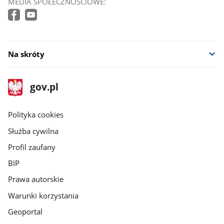
MEDIA SPOŁECZNOŚCIOWE:
Na skróty
stopka
Strona
gov.pl
gov.pl
główna
gov.pl
Polityka cookies
Służba cywilna
Profil zaufany
BIP
Prawa autorskie
Warunki korzystania
Geoportal