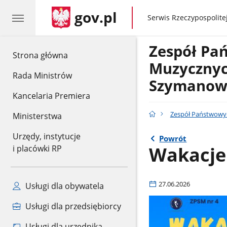
gov.pl
gov.pl
Serwis Rzeczypospolitej
Zespół Pa
gov.pl
Strona główna
Muzycznych
Rada Ministrów
Szymanows
Kancelaria Premiera
Zespół Państwowyc
Ministerstwa
Urzędy, instytucje
Powrót
Wakacje 
i placówki RP
27.06.2026
Usługi dla obywatela
Usługi dla przedsiębiorcy
Usługi dla urzędnika