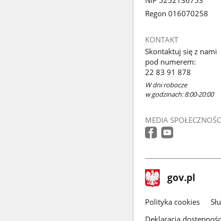
NIP 5252136753
Regon 016070258
KONTAKT
Skontaktuj się z nami
pod numerem:
22 83 91 878
W dni robocze
w godzinach: 8:00-20:00
MEDIA SPOŁECZNOŚC
stopka
Strona
gov.pl
gov.pl
główna
gov.pl
Polityka cookies
Sł
Deklaracja dostępnośc