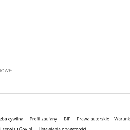
IOWE:
użba cywilna
Profil zaufany
BIP
Prawa autorskie
Warunki
i serwisu Gov.pl
Ustawienia prywatności