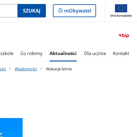
Logowanie
SZUKAJ
mObywatel
do
panelu
szkole
Co robimy
Aktualności
Dla ucznia
Kontakt
ości
Wiadomości
Wakacje letnie