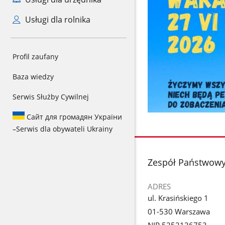
Usługi dla rolnika
Profil zaufany
Baza wiedzy
Serwis Służby Cywilnej
Сайт для громадян України
–
Serwis dla obywateli Ukrainy
stopka
Zespół Państwowy
ADRES
ul. Krasińskiego 1
01-530 Warszawa