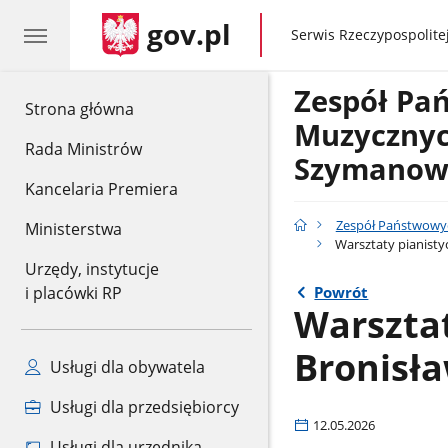
gov.pl
gov.pl
Serwis Rzeczypospolitej
Zespół Pa
gov.pl
Strona główna
Muzycznych
Rada Ministrów
Szymanows
Kancelaria Premiera
Zespół Państwowyc
Ministerstwa
Warsztaty pianistyc
Urzędy, instytucje
Powrót
i placówki RP
Warsztat
Bronisła
Usługi dla obywatela
Usługi dla przedsiębiorcy
12.05.2026
Usługi dla urzędnika