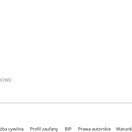
IOWE:
użba cywilna
Profil zaufany
BIP
Prawa autorskie
Warunki