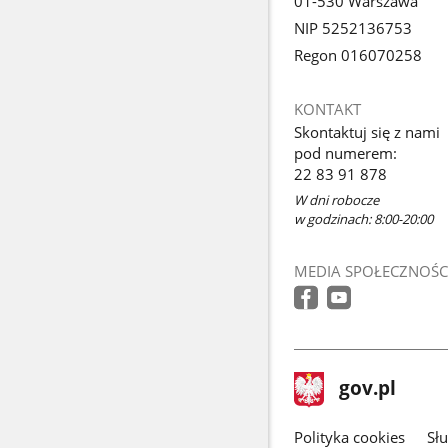
01-530 Warszawa
NIP 5252136753
Regon 016070258
KONTAKT
Skontaktuj się z nami
pod numerem:
22 83 91 878
W dni robocze
w godzinach: 8:00-20:00
MEDIA SPOŁECZNOŚC
stopka
Strona
gov.pl
gov.pl
główna
gov.pl
Polityka cookies
Sł