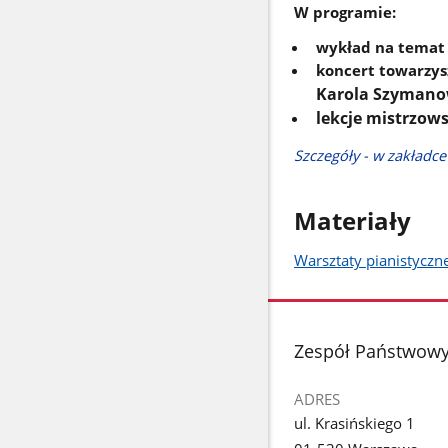
W programie:
wykład na temat
koncert towarzy
Karola Szymano
lekcje mistrzows
Szczegóły - w zakładc
Materiały
Warsztaty pianistyczn
stopka
Zespół Państwowy
ADRES
ul. Krasińskiego 1