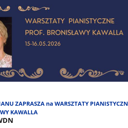
IANU ZAPRASZA na WARSZTATY PIANISTYCZN
ŁAWY KAWALLA
 WDN