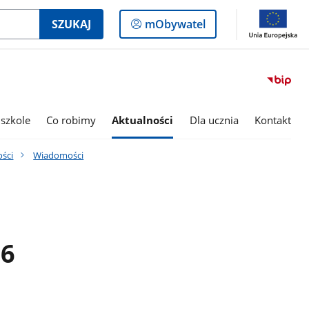
Logowanie
SZUKAJ
mObywatel
do
panelu
szkole
Co robimy
Aktualności
Dla ucznia
Kontakt
ości
Wiadomości
26