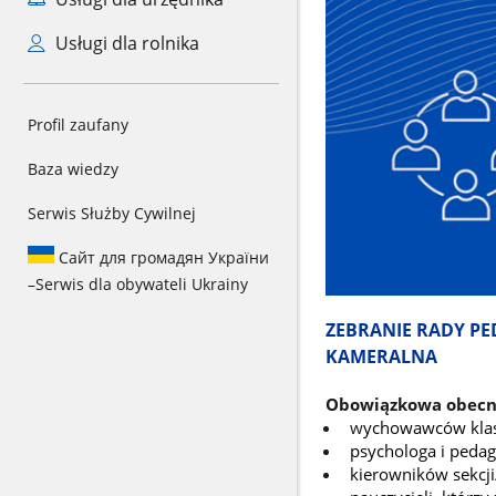
Usługi dla rolnika
Profil zaufany
Baza wiedzy
Serwis Służby Cywilnej
Сайт для громадян України
–
Serwis dla obywateli Ukrainy
ZEBRANIE RADY PEDA
KAMERALNA
Obowiązkowa obecno
w
ychowawców klas i
psychologa i pedag
k
ierowników sekcj