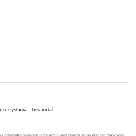
 korzystania
Geoportal
 z odnośnika będącego adresem e-mail zgadza się na przetwarzanie jego