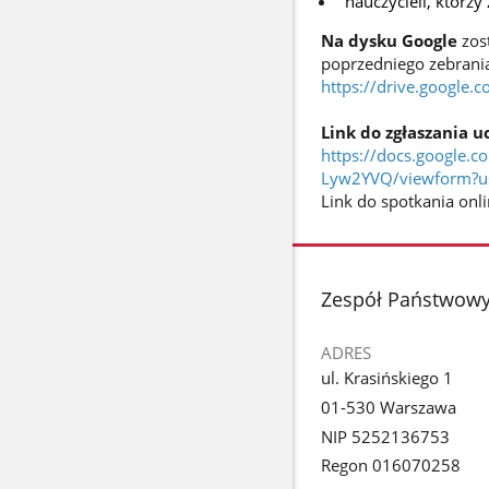
nauczycieli, którzy
Na dysku Google
zos
poprzedniego zebrani
https://drive.google
Link do zgłaszania 
https://docs.googl
Lyw2YVQ/viewform?u
Link do spotkania onl
stopka
Zespół Państwowy
ADRES
ul. Krasińskiego 1
01-530 Warszawa
NIP 5252136753
Regon 016070258