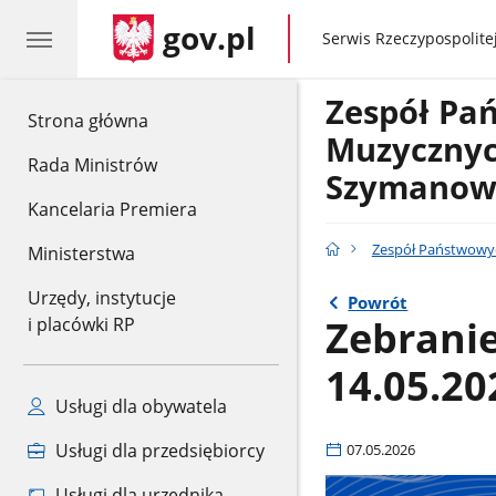
gov.pl
gov.pl
Serwis Rzeczypospolitej
Zespół Pa
gov.pl
Strona główna
Muzycznych
Rada Ministrów
Szymanows
Kancelaria Premiera
Zespół Państwowyc
Ministerstwa
Urzędy, instytucje
Powrót
Zebranie
i placówki RP
14.05.20
Usługi dla obywatela
Usługi dla przedsiębiorcy
07.05.2026
Usługi dla urzędnika