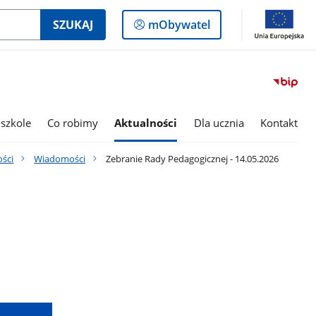
Logowanie
SZUKAJ
mObywatel
do
panelu
szkole
Co robimy
Aktualności
Dla ucznia
Kontakt
ości
Wiadomości
Zebranie Rady Pedagogicznej - 14.05.2026