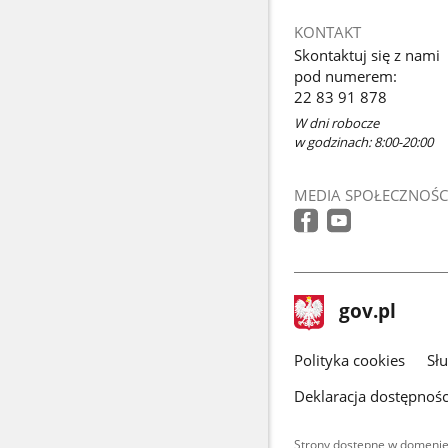
KONTAKT
Skontaktuj się z nami
pod numerem:
22 83 91 878
W dni robocze
w godzinach: 8:00-20:00
MEDIA SPOŁECZNOŚC
stopka
Strona
gov.pl
gov.pl
główna
gov.pl
Polityka cookies
Sł
Deklaracja dostępnośc
Strony dostępne w domenie