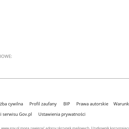
IOWE:
użba cywilna
Profil zaufany
BIP
Prawa autorskie
Warunki
i serwisu Gov.pl
Ustawienia prywatności
 www.gov.pl mogą zawierać adresy skrzynek mailowych. Użytkownik korzystający