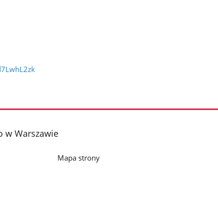
d7LwhL2zk
o w Warszawie
Mapa strony