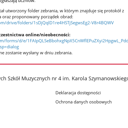
 zgłaszają uczniów.
tał utworzony folder zebrania, w którym znajduje się protokół z
a oraz proponowany porządek obrad:
.com/drive/folders/1sDjQqlD1re4HSTjSegwsEg2-V8r4BQWV
uczestnictwa online/nieobecności:
e.com/forms/d/e/1FAIpQLSeBbohxgNpX5CnWflEPuZXyi2HpgwL_Pd
sp=dialog
ine zostanie wysłany w dniu zebrania.
ch Szkół Muzycznych nr 4 im. Karola Szymanowskieg
Deklaracja dostępności
Ochrona danych osobowych