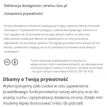
Deklaracja dostępności serwisu Gov.pl
Ustawienia prywatności
Strony dostępne w domenie www.gov.pl mogą zawierać adresy skrzynek
mailowych. Użytkownik korzystający z odnośnika będącego adresem e-
mail zgadza się na przetwarzanie jego danych (adres e-mail oraz
dobrowolnie podanych danych w wiadomości) w celu przesłania
odpowiedzi na przesłane pytania. Szczegóły przetwarzania danych przez
każdą z jednostek znajdują się w ich politykach przetwarzania danych
osobowych.
Treści tekstowe publikowane w serwisie (z
wyłączeniem treści audiowizualnych), są udostępniane
na licencji typu Creative Commons: uznanie autorstwa
- na tych samych warunkach 4.0 (CC BY-SA 4.0).
Materiały audiowizualne, w tym zdjęcia, materiały
Dbamy o Twoją prywatność
audio i wideo, są udostępniane na licencji typu
Creative Commons: uznanie autorstwa użycie
Wykorzystujemy pliki cookie w celu zapewnienia
niekomercyjne - bez utworów zależnych 4.0 (CC BY-
NC-ND 4.0), o ile nie jest to stwierdzone inaczej.
prawidłowego funkcjonowania naszej witryny oraz do
analizy ruchu i optymalizacji działania strony. Dzięki nim
możemy lepiej dostosować treści do potrzeb