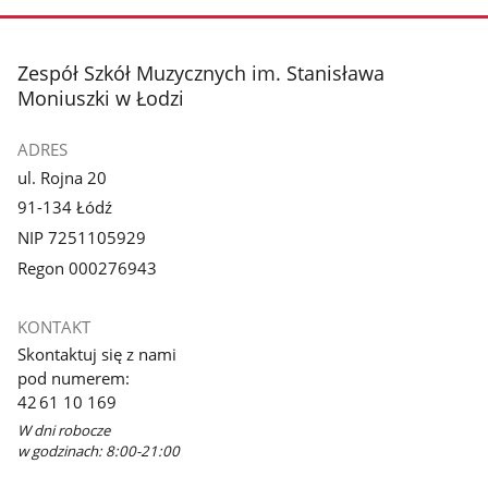
stopka
Zespół Szkół Muzycznych im. Stanisława
Moniuszki w Łodzi
ADRES
ul. Rojna 20
91-134 Łódź
NIP 7251105929
Regon 000276943
KONTAKT
Skontaktuj się z nami
pod numerem:
42 61 10 169
W dni robocze
w godzinach: 8:00-21:00