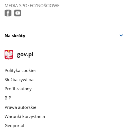
MEDIA SPOŁECZNOŚCIOWE:
Na skróty
stopka
Strona
gov.pl
gov.pl
główna
gov.pl
Polityka cookies
Służba cywilna
Profil zaufany
BIP
Prawa autorskie
Warunki korzystania
Geoportal