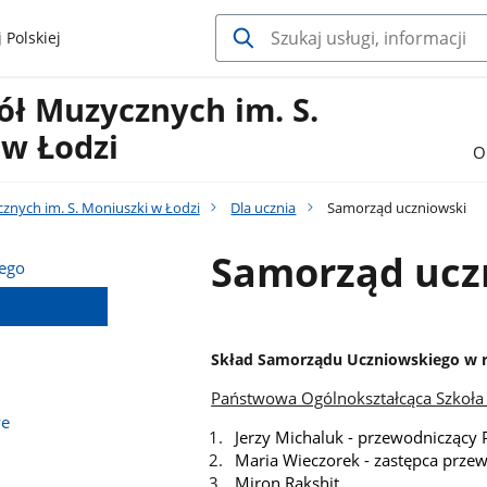
 Polskiej
ół Muzycznych im. S.
 w Łodzi
O
znych im. S. Moniuszki w Łodzi
Dla ucznia
Samorząd uczniowski
Samorząd ucz
nego
Skład Samorządu Uczniowskiego w 
Państwowa Ogólnokształcąca Szkoła M
we
Jerzy Michaluk - przewodniczący 
Maria Wieczorek - zastępca prze
Miron Rakshit