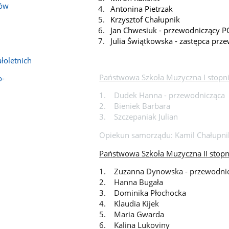
tów
Antonina Pietrzak
Krzysztof Chałupnik
Jan Chwesiuk - przewodniczący PO
Julia Świątkowska - zastępca prz
łoletnich
Państwowa Szkoła Muzyczna I stopn
o-
1. Dudek Hanna - przewodnicząca
2. Bieniek Barbara
3. Szczepaniak Julian
Opiekun samorządu: Kamil Chałupni
Państwowa Szkoła Muzyczna II stopn
1. Zuzanna Dynowska - przewodni
2. Hanna Bugała
3. Dominika Płochocka
4. Klaudia Kijek
5. Maria Gwarda
6. Kalina Lukoviny