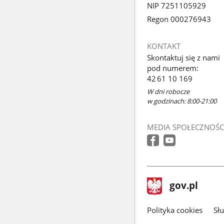
NIP 7251105929
Regon 000276943
KONTAKT
Skontaktuj się z nami
pod numerem:
42 61 10 169
W dni robocze
w godzinach: 8:00-21:00
MEDIA SPOŁECZNOŚC
stopka
Strona
gov.pl
gov.pl
główna
gov.pl
Polityka cookies
Sł