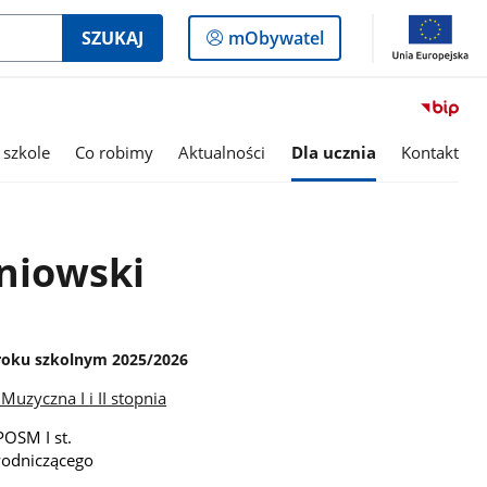
Logowanie
SZUKAJ
mObywatel
do
panelu
 szkole
Co robimy
Aktualności
Dla ucznia
Kontakt
niowski
roku szkolnym 2025/2026
uzyczna I i II stopnia
POSM I st.
wodniczącego