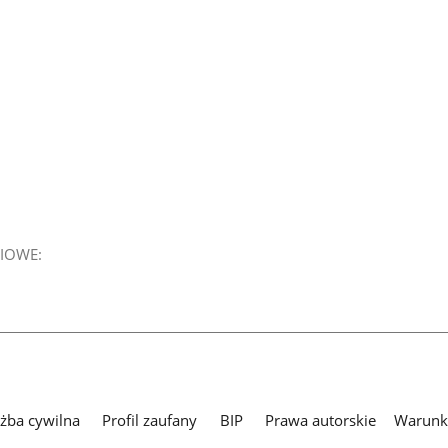
IOWE:
użba cywilna
Profil zaufany
BIP
Prawa autorskie
Warunki