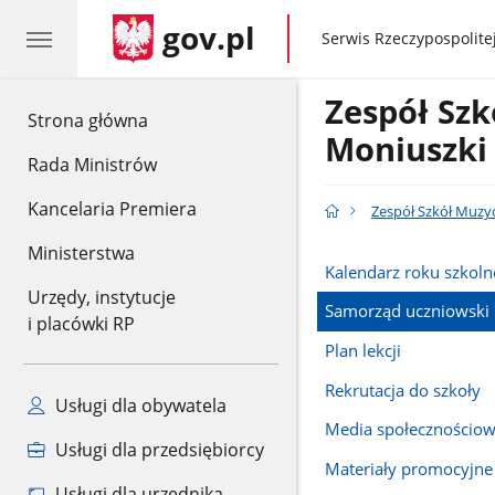
gov.pl
gov.pl
Serwis Rzeczypospolitej
Zespół Szk
gov.pl
Strona główna
Moniuszki
Rada Ministrów
Kancelaria Premiera
Zespół Szkół Muzyc
Ministerstwa
Kalendarz roku szkol
Urzędy, instytucje
Samorząd uczniowski
i placówki RP
Plan lekcji
Rekrutacja do szkoły
Usługi dla obywatela
Media społecznościo
Usługi dla przedsiębiorcy
Materiały promocyjne
Usługi dla urzędnika