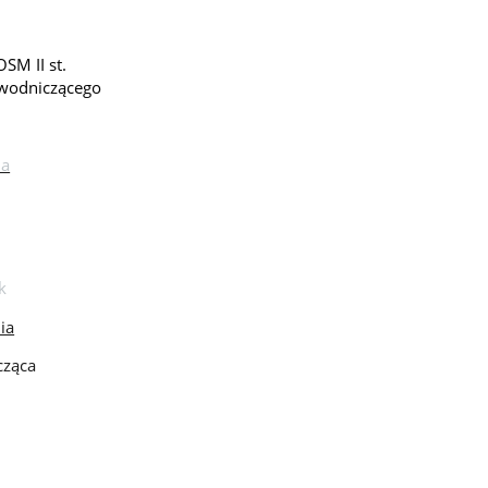
SM II st.
ewodniczącego
ia
k
ia
cząca