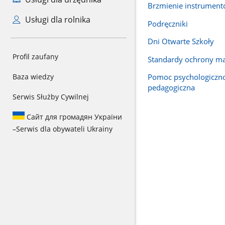
Brzmienie instrumen
Usługi dla rolnika
Podręczniki
Dni Otwarte Szkoły
Profil zaufany
Standardy ochrony ma
Baza wiedzy
Pomoc psychologiczn
pedagogiczna
Serwis Służby Cywilnej
Сайт для громадян України
–
Serwis dla obywateli Ukrainy