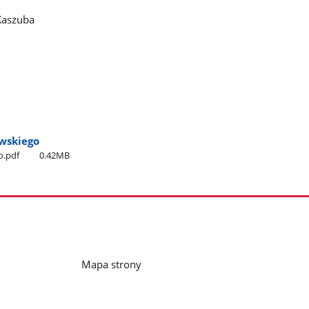
Kaszuba
wskiego
o.pdf
0.42MB
Mapa strony