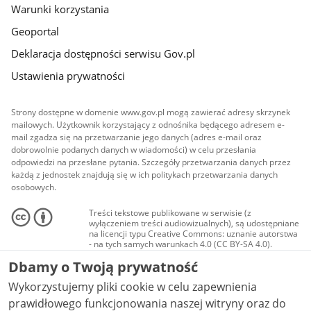
Warunki korzystania
Geoportal
Deklaracja dostępności serwisu Gov.pl
Ustawienia prywatności
Strony dostępne w domenie www.gov.pl mogą zawierać adresy skrzynek
mailowych. Użytkownik korzystający z odnośnika będącego adresem e-
mail zgadza się na przetwarzanie jego danych (adres e-mail oraz
dobrowolnie podanych danych w wiadomości) w celu przesłania
odpowiedzi na przesłane pytania. Szczegóły przetwarzania danych przez
każdą z jednostek znajdują się w ich politykach przetwarzania danych
osobowych.
Treści tekstowe publikowane w serwisie (z
wyłączeniem treści audiowizualnych), są udostępniane
na licencji typu Creative Commons: uznanie autorstwa
- na tych samych warunkach 4.0 (CC BY-SA 4.0).
Materiały audiowizualne, w tym zdjęcia, materiały
Dbamy o Twoją prywatność
audio i wideo, są udostępniane na licencji typu
Creative Commons: uznanie autorstwa użycie
Wykorzystujemy pliki cookie w celu zapewnienia
niekomercyjne - bez utworów zależnych 4.0 (CC BY-
NC-ND 4.0), o ile nie jest to stwierdzone inaczej.
prawidłowego funkcjonowania naszej witryny oraz do