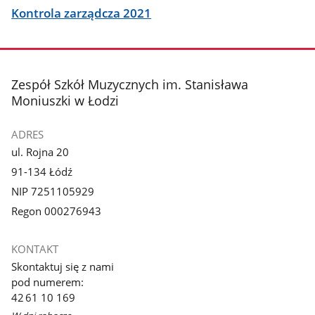
Kontrola zarządcza 2021
stopka
Zespół Szkół Muzycznych im. Stanisława
Moniuszki w Łodzi
ADRES
ul. Rojna 20
91-134 Łódź
NIP 7251105929
Regon 000276943
KONTAKT
Skontaktuj się z nami
pod numerem:
42 61 10 169