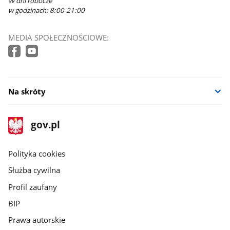
W dni robocze
w godzinach: 8:00-21:00
MEDIA SPOŁECZNOŚCIOWE:
Na skróty
stopka
Strona
gov.pl
gov.pl
główna
gov.pl
Polityka cookies
Służba cywilna
Profil zaufany
BIP
Prawa autorskie