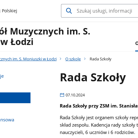
 Polskiej
ół Muzycznych im. S.
 w Łodzi
O
znych im. S. Moniuszki w Łodzi
O szkole
Rada Szkoły
Rada Szkoły
je
07.10.2024
Rada Szkoły przy ZSM im. Stanisła
Rada Szkoły
jest organem szkoły re
ansowa
skład zespołu.
Kadencja rady szkoły t
nauczycieli, 6 uczniów i 6 rodziców.