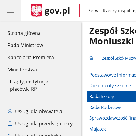
gov.pl
gov.pl
Serwis Rzeczypospolitej
Zespół Szk
gov.pl
Strona główna
Moniuszki
Rada Ministrów
Kancelaria Premiera
Zespół Szkół Muzyc
Ministerstwa
Podstawowe informac
Urzędy, instytucje
Dokumenty szkolne
i placówki RP
Rada Szkoły
Rada Rodziców
Usługi dla obywatela
Sprawozdawczość fin
Usługi dla przedsiębiorcy
Majątek
Usługi dla urzędnika