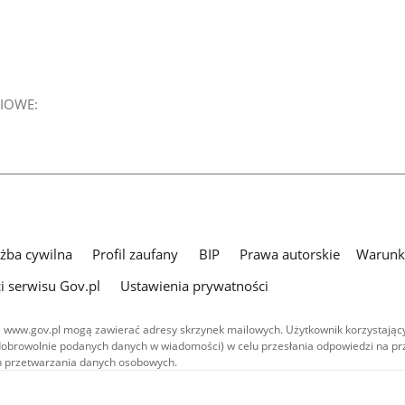
IOWE:
użba cywilna
Profil zaufany
BIP
Prawa autorskie
Warunki
i serwisu Gov.pl
Ustawienia prywatności
 www.gov.pl mogą zawierać adresy skrzynek mailowych. Użytkownik korzystający
dobrowolnie podanych danych w wiadomości) w celu przesłania odpowiedzi na prz
ach przetwarzania danych osobowych.
we publikowane w serwisie (z wyłączeniem treści audiowizualnych), są