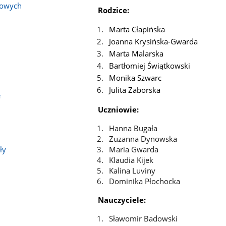
bowych
Rodzice:
Marta Cłapińska
Joanna Krysińska-Gwarda
Marta Malarska
Bartłomiej Świątkowski
Monika Szwarc
Julita Zaborska
e
Uczniowie:
Hanna Bugała
Zuzanna Dynowska
Maria Gwarda
ły
Klaudia Kijek
Kalina Luviny
Dominika Płochocka
Nauczyciele:
Sławomir Badowski