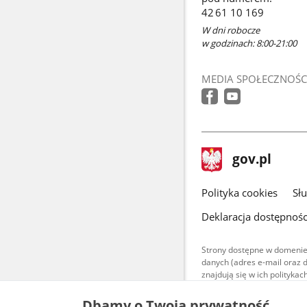
42 61 10 169
W dni robocze
w godzinach: 8:00-21:00
MEDIA SPOŁECZNOŚC
stopka
Strona
gov.pl
gov.pl
główna
gov.pl
Polityka cookies
Sł
Deklaracja dostępnośc
Strony dostępne w domenie
danych (adres e-mail oraz 
znajdują się w ich polityk
Treści teksto
Dbamy o Twoją prywatność