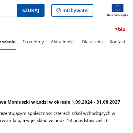
Logowanie
SZUKAJ
mObywatel
do
panelu
 szkole
Co robimy
Aktualności
Dla ucznia
Kontakt
wa Moniuszki w Łodzi w okresie 1.09.2024 - 31.08.2027
prezentującym społeczność czterech szkół wchodzących w
rwa 3 lata, a w jej skład wchodzi 18 przedstawicieli: 6