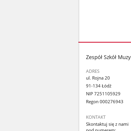
stopka
Zespół Szkół Muzy
ADRES
ul. Rojna 20
91-134 Łódź
NIP 7251105929
Regon 000276943
KONTAKT
Skontaktuj się z nami
pod numerem: