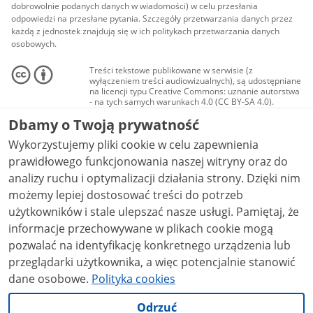
dobrowolnie podanych danych w wiadomości) w celu przesłania
odpowiedzi na przesłane pytania. Szczegóły przetwarzania danych przez
każdą z jednostek znajdują się w ich politykach przetwarzania danych
osobowych.
Treści tekstowe publikowane w serwisie (z
wyłączeniem treści audiowizualnych), są udostępniane
na licencji typu Creative Commons: uznanie autorstwa
- na tych samych warunkach 4.0 (CC BY-SA 4.0).
Materiały audiowizualne, w tym zdjęcia, materiały
Dbamy o Twoją prywatność
audio i wideo, są udostępniane na licencji typu
Creative Commons: uznanie autorstwa użycie
Wykorzystujemy pliki cookie w celu zapewnienia
niekomercyjne - bez utworów zależnych 4.0 (CC BY-
NC-ND 4.0), o ile nie jest to stwierdzone inaczej.
prawidłowego funkcjonowania naszej witryny oraz do
analizy ruchu i optymalizacji działania strony. Dzięki nim
możemy lepiej dostosować treści do potrzeb
użytkowników i stale ulepszać nasze usługi. Pamiętaj, że
informacje przechowywane w plikach cookie mogą
pozwalać na identyfikację konkretnego urządzenia lub
przeglądarki użytkownika, a więc potencjalnie stanowić
dane osobowe.
Polityka cookies
Odrzuć