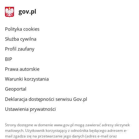
stopka
Strona
gov.pl
gov.pl
główna
gov.pl
Polityka cookies
Służba cywilna
Profil zaufany
BIP
Prawa autorskie
Warunki korzystania
Geoportal
Deklaracja dostępności serwisu Gov.pl
Ustawienia prywatności
Strony dostępne w domenie www.gov.pl mogą zawierać adresy skrzynek
mailowych. Użytkownik korzystający z odnośnika będącego adresem e-
mail zgadza się na przetwarzanie jego danych (adres e-mail oraz