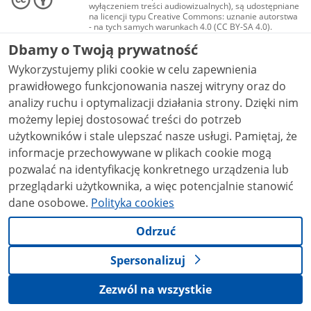
wyłączeniem treści audiowizualnych), są udostępniane
na licencji typu Creative Commons: uznanie autorstwa
- na tych samych warunkach 4.0 (CC BY-SA 4.0).
Materiały audiowizualne, w tym zdjęcia, materiały
Dbamy o Twoją prywatność
audio i wideo, są udostępniane na licencji typu
Creative Commons: uznanie autorstwa użycie
Wykorzystujemy pliki cookie w celu zapewnienia
niekomercyjne - bez utworów zależnych 4.0 (CC BY-
NC-ND 4.0), o ile nie jest to stwierdzone inaczej.
prawidłowego funkcjonowania naszej witryny oraz do
analizy ruchu i optymalizacji działania strony. Dzięki nim
możemy lepiej dostosować treści do potrzeb
użytkowników i stale ulepszać nasze usługi. Pamiętaj, że
informacje przechowywane w plikach cookie mogą
pozwalać na identyfikację konkretnego urządzenia lub
przeglądarki użytkownika, a więc potencjalnie stanowić
dane osobowe.
Polityka cookies
Odrzuć
Spersonalizuj
Zezwól na wszystkie