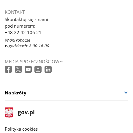
Link
otworzy
KONTAKT
się
Skontaktuj się z nami
w
pod numerem:
nowym
+48 22 42 106 21
oknie
W dni robocze
w godzinach: 8:00-16:00
MEDIA SPOŁECZNOŚCIOWE:
Na skróty
stopka
Strona
gov.pl
gov.pl
główna
gov.pl
Polityka cookies