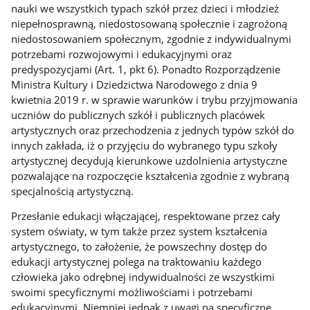
nauki we wszystkich typach szkół przez dzieci i młodzież
niepełnosprawną, niedostosowaną społecznie i zagrożoną
niedostosowaniem społecznym, zgodnie z indywidualnymi
potrzebami rozwojowymi i edukacyjnymi oraz
predyspozycjami (Art. 1, pkt 6). Ponadto Rozporządzenie
Ministra Kultury i Dziedzictwa Narodowego z dnia 9
kwietnia 2019 r. w sprawie warunków i trybu przyjmowania
uczniów do publicznych szkół i publicznych placówek
artystycznych oraz przechodzenia z jednych typów szkół do
innych zakłada, iż o przyjęciu do wybranego typu szkoły
artystycznej decydują kierunkowe uzdolnienia artystyczne
pozwalające na rozpoczęcie kształcenia zgodnie z wybraną
specjalnością artystyczną.
Przesłanie edukacji włączającej, respektowane przez cały
system oświaty, w tym także przez system kształcenia
artystycznego, to założenie, że powszechny dostęp do
edukacji artystycznej polega na traktowaniu każdego
człowieka jako odrębnej indywidualności ze wszystkimi
swoimi specyficznymi możliwościami i potrzebami
edukacyjnymi. Niemniej jednak z uwagi na specyficzne