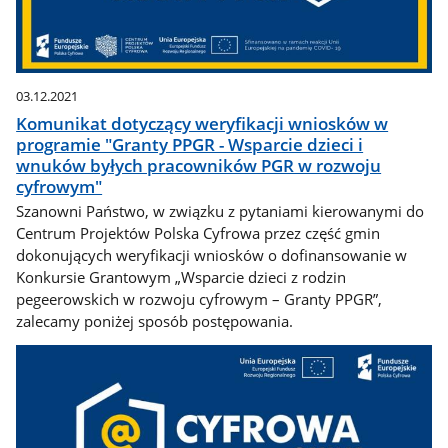
03.12.2021
Komunikat dotyczący weryfikacji wniosków w
programie "Granty PPGR - Wsparcie dzieci i
wnuków byłych pracowników PGR w rozwoju
cyfrowym"
Szanowni Państwo, w związku z pytaniami kierowanymi do
Centrum Projektów Polska Cyfrowa przez część gmin
dokonujących weryfikacji wniosków o dofinansowanie w
Konkursie Grantowym „Wsparcie dzieci z rodzin
pegeerowskich w rozwoju cyfrowym – Granty PPGR”,
zalecamy poniżej sposób postępowania.