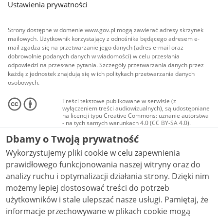
Ustawienia prywatności
Strony dostępne w domenie www.gov.pl mogą zawierać adresy skrzynek
mailowych. Użytkownik korzystający z odnośnika będącego adresem e-
mail zgadza się na przetwarzanie jego danych (adres e-mail oraz
dobrowolnie podanych danych w wiadomości) w celu przesłania
odpowiedzi na przesłane pytania. Szczegóły przetwarzania danych przez
każdą z jednostek znajdują się w ich politykach przetwarzania danych
osobowych.
Treści tekstowe publikowane w serwisie (z
wyłączeniem treści audiowizualnych), są udostępniane
na licencji typu Creative Commons: uznanie autorstwa
- na tych samych warunkach 4.0 (CC BY-SA 4.0).
Materiały audiowizualne, w tym zdjęcia, materiały
Dbamy o Twoją prywatność
audio i wideo, są udostępniane na licencji typu
Creative Commons: uznanie autorstwa użycie
Wykorzystujemy pliki cookie w celu zapewnienia
niekomercyjne - bez utworów zależnych 4.0 (CC BY-
NC-ND 4.0), o ile nie jest to stwierdzone inaczej.
prawidłowego funkcjonowania naszej witryny oraz do
analizy ruchu i optymalizacji działania strony. Dzięki nim
możemy lepiej dostosować treści do potrzeb
użytkowników i stale ulepszać nasze usługi. Pamiętaj, że
informacje przechowywane w plikach cookie mogą