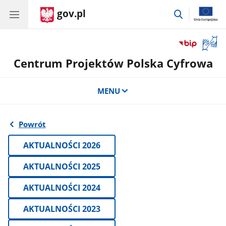
gov.pl
przejdź
do
wyszukiwar
Otwór
okno
Centrum Projektów Polska Cyfrowa
z
tłuma
języka
MENU
migow
Powrót
AKTUALNOŚCI 2026
AKTUALNOŚCI 2025
AKTUALNOŚCI 2024
AKTUALNOŚCI 2023