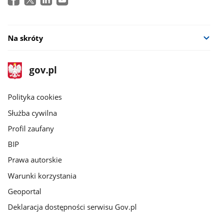
w
nowym
oknie
Na skróty
stopka
Strona
gov.pl
gov.pl
główna
gov.pl
Polityka cookies
Służba cywilna
Profil zaufany
BIP
Prawa autorskie
Warunki korzystania
Geoportal
Deklaracja dostępności serwisu Gov.pl