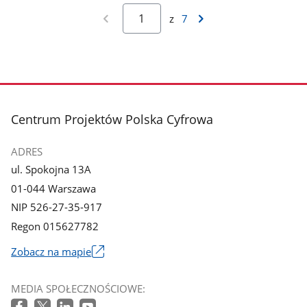
z
7
stopka
Centrum Projektów Polska Cyfrowa
ADRES
ul. Spokojna 13A
01-044 Warszawa
NIP 526-27-35-917
Regon 015627782
Zobacz na mapie
Link
otworzy
MEDIA SPOŁECZNOŚCIOWE:
się