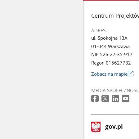
stopka
Centrum Projektó
ADRES
ul. Spokojna 13A
01-044 Warszawa
NIP 526-27-35-917
Regon 015627782
Zobacz na mapie
Link
otworzy
MEDIA SPOŁECZNOŚC
się
w
nowym
oknie
stopka
Strona
gov.pl
gov.pl
główna