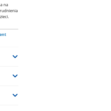
na na
rudnienia
ieci.
jent