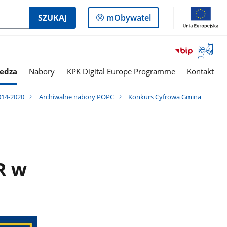
Logowanie
SZUKAJ
mObywatel
do
panelu
Otwórz
okno
z
edza
Nabory
KPK Digital Europe Programme
Kontakt
tłumac
języka
014-2020
Archiwalne nabory POPC
Konkurs Cyfrowa Gmina
migowe
R w