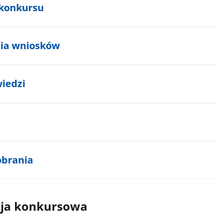
konkursu
nia wniosków
wiedzi
obrania
ja konkursowa