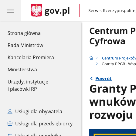
gov.pl
gov.pl
Serwis Rzeczypospolitej
Centrum P
gov.pl
Strona główna
Cyfrowa
Rada Ministrów
Kancelaria Premiera
Centrum Projektów
Granty PPGR - Wsp
Ministerstwa
Powrót
Urzędy, instytucje
Granty P
i placówki RP
wnuków 
rozwoju
Usługi dla obywatela
Usługi dla przedsiębiorcy
Usługi dla urzędnika