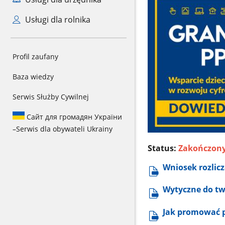
Usługi dla rolnika
Profil zaufany
Baza wiedzy
Serwis Służby Cywilnej
Сайт для громадян України
–
Serwis dla obywateli Ukrainy
Status:
Zakończon
Wniosek rozlicz
Wytyczne do tw
Jak promować p