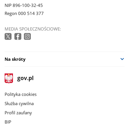
NIP 896-100-32-45
Regon 000 514 377
MEDIA SPOŁECZNOŚCIOWE:
Na skróty
stopka
Strona
gov.pl
gov.pl
główna
gov.pl
Polityka cookies
Służba cywilna
Profil zaufany
BIP