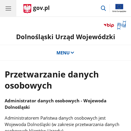
gov.pl
przejdź
do
wyszukiwar
Otwór
okno
Dolnośląski Urząd Wojewódzki
z
tłuma
języka
MENU
migow
Przetwarzanie danych
osobowych
Administrator danych osobowych - Wojewoda
Dolnośląski
Administratorem Państwa danych osobowych jest
Wojewoda Dolnośląski (w zakresie przetwarzania danych
osobowych klientów Urzędu)