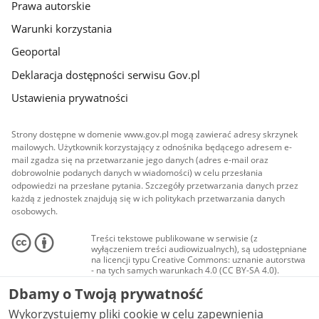
Prawa autorskie
Warunki korzystania
Geoportal
Deklaracja dostępności serwisu Gov.pl
Ustawienia prywatności
Strony dostępne w domenie www.gov.pl mogą zawierać adresy skrzynek
mailowych. Użytkownik korzystający z odnośnika będącego adresem e-
mail zgadza się na przetwarzanie jego danych (adres e-mail oraz
dobrowolnie podanych danych w wiadomości) w celu przesłania
odpowiedzi na przesłane pytania. Szczegóły przetwarzania danych przez
każdą z jednostek znajdują się w ich politykach przetwarzania danych
osobowych.
Treści tekstowe publikowane w serwisie (z
wyłączeniem treści audiowizualnych), są udostępniane
na licencji typu Creative Commons: uznanie autorstwa
- na tych samych warunkach 4.0 (CC BY-SA 4.0).
Materiały audiowizualne, w tym zdjęcia, materiały
Dbamy o Twoją prywatność
audio i wideo, są udostępniane na licencji typu
Creative Commons: uznanie autorstwa użycie
Wykorzystujemy pliki cookie w celu zapewnienia
niekomercyjne - bez utworów zależnych 4.0 (CC BY-