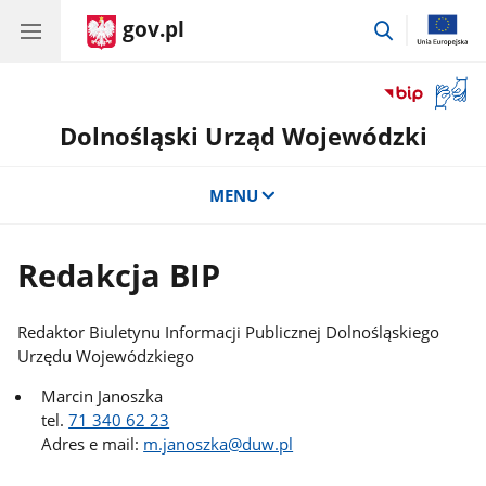
gov.pl
przejdź
do
wyszukiwar
Otwór
okno
Dolnośląski Urząd Wojewódzki
z
tłuma
języka
MENU
migow
Redakcja BIP
Redaktor Biuletynu Informacji Publicznej Dolnośląskiego
Urzędu Wojewódzkiego
Marcin Janoszka
tel.
71 340 62 23
Adres e mail:
m.janoszka@duw.pl