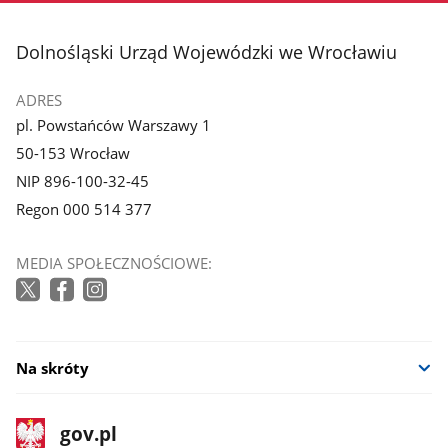
stopka
Dolnośląski Urząd Wojewódzki we Wrocławiu
ADRES
pl. Powstańców Warszawy 1
50-153 Wrocław
NIP 896-100-32-45
Regon 000 514 377
MEDIA SPOŁECZNOŚCIOWE:
Na skróty
stopka
Strona
gov.pl
gov.pl