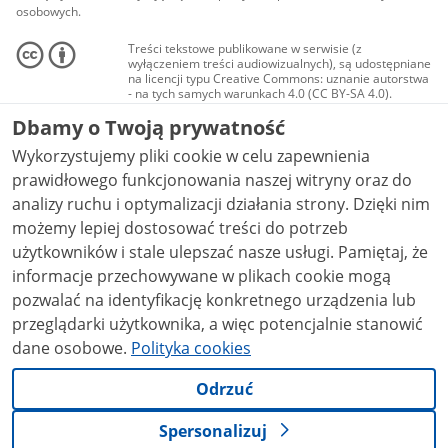
osobowych.
Treści tekstowe publikowane w serwisie (z
wyłączeniem treści audiowizualnych), są udostępniane
na licencji typu Creative Commons: uznanie autorstwa
- na tych samych warunkach 4.0 (CC BY-SA 4.0).
Materiały audiowizualne, w tym zdjęcia, materiały
Dbamy o Twoją prywatność
audio i wideo, są udostępniane na licencji typu
Creative Commons: uznanie autorstwa użycie
Wykorzystujemy pliki cookie w celu zapewnienia
niekomercyjne - bez utworów zależnych 4.0 (CC BY-
NC-ND 4.0), o ile nie jest to stwierdzone inaczej.
prawidłowego funkcjonowania naszej witryny oraz do
analizy ruchu i optymalizacji działania strony. Dzięki nim
możemy lepiej dostosować treści do potrzeb
użytkowników i stale ulepszać nasze usługi. Pamiętaj, że
informacje przechowywane w plikach cookie mogą
pozwalać na identyfikację konkretnego urządzenia lub
przeglądarki użytkownika, a więc potencjalnie stanowić
dane osobowe.
Polityka cookies
Odrzuć
Spersonalizuj