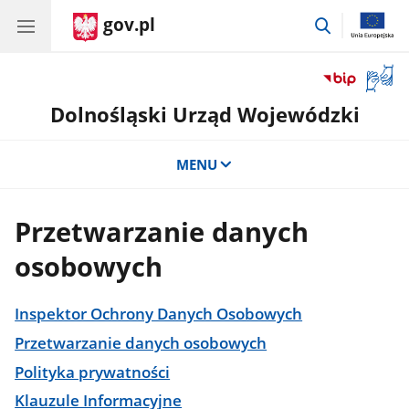
gov.pl
przejdź
do
wyszukiwar
Otwór
okno
Dolnośląski Urząd Wojewódzki
z
tłuma
języka
MENU
migow
Przetwarzanie danych
osobowych
Inspektor Ochrony Danych Osobowych
Przetwarzanie danych osobowych
Polityka prywatności
Klauzule Informacyjne