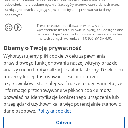
odpowiedzi na przesłane pytania. Szczegóły przetwarzania danych przez
każdą z jednostek znajdują się w ich politykach przetwarzania danych
osobowych.
Treści tekstowe publikowane w serwisie (z
wyłączeniem treści audiowizualnych), są udostępniane
na licencji typu Creative Commons: uznanie autorstwa
- na tych samych warunkach 4.0 (CC BY-SA 4.0).
Materiały audiowizualne, w tym zdjęcia, materiały
Dbamy o Twoją prywatność
audio i wideo, są udostępniane na licencji typu
Creative Commons: uznanie autorstwa użycie
Wykorzystujemy pliki cookie w celu zapewnienia
niekomercyjne - bez utworów zależnych 4.0 (CC BY-
NC-ND 4.0), o ile nie jest to stwierdzone inaczej.
prawidłowego funkcjonowania naszej witryny oraz do
analizy ruchu i optymalizacji działania strony. Dzięki nim
możemy lepiej dostosować treści do potrzeb
użytkowników i stale ulepszać nasze usługi. Pamiętaj, że
informacje przechowywane w plikach cookie mogą
pozwalać na identyfikację konkretnego urządzenia lub
przeglądarki użytkownika, a więc potencjalnie stanowić
dane osobowe.
Polityka cookies
Odrzuć