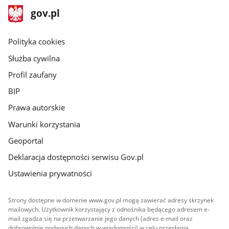
stopka
Strona
gov.pl
gov.pl
główna
gov.pl
Polityka cookies
Służba cywilna
Profil zaufany
BIP
Prawa autorskie
Warunki korzystania
Geoportal
Deklaracja dostępności serwisu Gov.pl
Ustawienia prywatności
Strony dostępne w domenie www.gov.pl mogą zawierać adresy skrzynek
mailowych. Użytkownik korzystający z odnośnika będącego adresem e-
mail zgadza się na przetwarzanie jego danych (adres e-mail oraz
dobrowolnie podanych danych w wiadomości) w celu przesłania