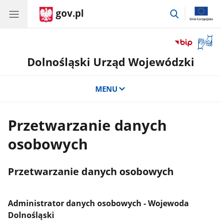
gov.pl
przejdź
do
wyszukiwar
Otwór
okno
Dolnośląski Urząd Wojewódzki
z
tłuma
języka
MENU
migow
Przetwarzanie danych
osobowych
Przetwarzanie danych osobowych
Administrator danych osobowych - Wojewoda
Dolnośląski