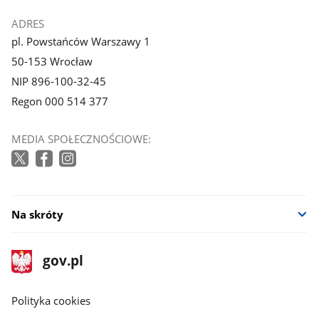
ADRES
pl. Powstańców Warszawy 1
50-153 Wrocław
NIP 896-100-32-45
Regon 000 514 377
MEDIA SPOŁECZNOŚCIOWE:
Na skróty
stopka
Strona
gov.pl
gov.pl
główna
gov.pl
Polityka cookies