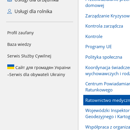
domowej
Usługi dla rolnika
Zarządzanie Kryzysow
Kontrola zarządcza
Profil zaufany
Kontrole
Baza wiedzy
Programy UE
Serwis Służby Cywilnej
Polityka społeczna
Koordynacja świadcze
Сайт для громадян України
wychowawczych i rod
–
Serwis dla obywateli Ukrainy
Centrum Powiadamian
Ratunkowego
Ratownictwo medycz
Wojewódzki Inspekto
Geodezyjnego i Kartog
Współpraca z organiz