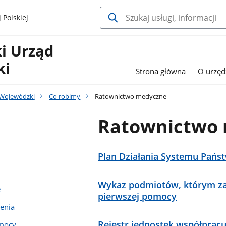
 Polskiej
i Urząd
ki
Strona główna
O urzęd
 Wojewódzki
Co robimy
Ratownictwo medyczne
Ratownictwo
Plan Działania Systemu Pań
Wykaz podmiotów, którym za
e
pierwszej pomocy
enia
Rejestr jednostek współpra
emocy