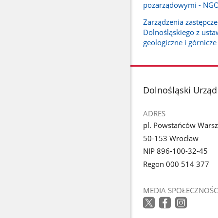
pozarządowymi - NG
Zarządzenia zastępcz
Dolnośląskiego z ust
geologiczne i górnicze
stopka
Dolnośląski Urzą
ADRES
pl. Powstańców Wars
50-153 Wrocław
NIP 896-100-32-45
Regon 000 514 377
MEDIA SPOŁECZNOŚC