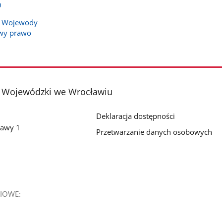
O
e Wojewody
awy prawo
d Wojewódzki we Wrocławiu
Deklaracja dostępności
zawy 1
Przetwarzanie danych osobowych
IOWE: