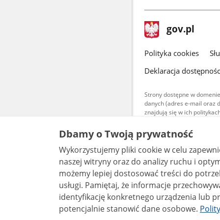
stopka
Strona
gov.pl
gov.pl
główna
gov.pl
Polityka cookies
Sł
Deklaracja dostępnośc
Strony dostępne w domenie
danych (adres e-mail oraz 
znajdują się w ich polityk
Treści teksto
Dbamy o Twoją prywatność
udostępniane
warunkach 4.0
Wykorzystujemy pliki cookie w celu zapewn
są udostępni
bez utworów z
naszej witryny oraz do analizy ruchu i optymalizacj
możemy lepiej dostosować treści do potrzeb
usługi. Pamiętaj, że informacje przechowywane w plikach cookie mogą pozwalać na
identyfikację konkretnego urządzenia lub pr
potencjalnie stanowić dane osobowe.
Polit