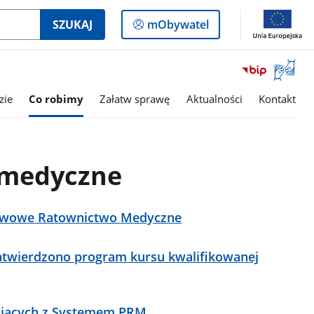
Logowanie
SZUKAJ
mObywatel
do
panelu
Otwórz
okno
z
zie
Co robimy
Załatw sprawę
Aktualności
Kontakt
tłumac
języka
migowe
 medyczne
stwowe Ratownictwo Medyczne
twierdzono program kursu kwalifikowanej
cujących z Systemem PRM