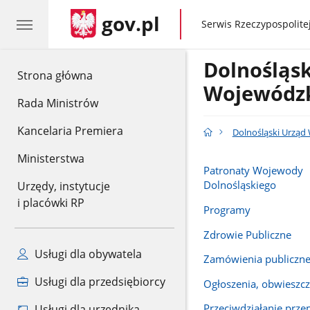
gov.pl
gov.pl
Serwis Rzeczypospolitej
Dolnośląsk
gov.pl
Strona główna
Wojewódz
Rada Ministrów
Kancelaria Premiera
Dolnośląski Urząd
Ministerstwa
Patronaty Wojewody
Dolnośląskiego
Urzędy, instytucje
i placówki RP
Programy
Zdrowie Publiczne
Usługi dla obywatela
Zamówienia publiczn
Usługi dla przedsiębiorcy
Ogłoszenia, obwieszcz
Przeciwdziałanie prz
Usługi dla urzędnika