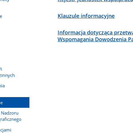
Klauzule informacyjne
e
Informacja dotycząca przet
Wspomagania Dowodzenia P
ń
zinnych
ia
ne
r Nadzoru
raficznego
acjami