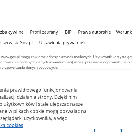
użba cywilna
Profil zaufany
BIP
Prawa autorskie
Warunki
i serwisu Gov.pl
Ustawienia prywatności
 www.gov.pl mogą zawierać adresy skrzynek mailowych. Użytkownik korzystający
dobrowolnie podanych danych w wiadomości) w celu przesłania odpowiedzi na prz
ach przetwarzania danych osobowych.
we publikowane w serwisie (z wyłączeniem treści audiowizualnych), są
 na licencji typu Creative Commons: uznanie autorstwa - na tych samych
 (CC BY-SA 4.0). Materiały audiowizualne, w tym zdjęcia, materiały audio i wideo
ienia prawidłowego funkcjonowania
ane na licencji typu Creative Commons: uznanie autorstwa użycie niekomercyjne 
ależnych 4.0 (CC BY-NC-ND 4.0), o ile nie jest to stwierdzone inaczej.
i działania strony. Dzięki nim
 użytkowników i stale ulepszać nasze
zeglądarki użytkownika, a więc
yka cookies