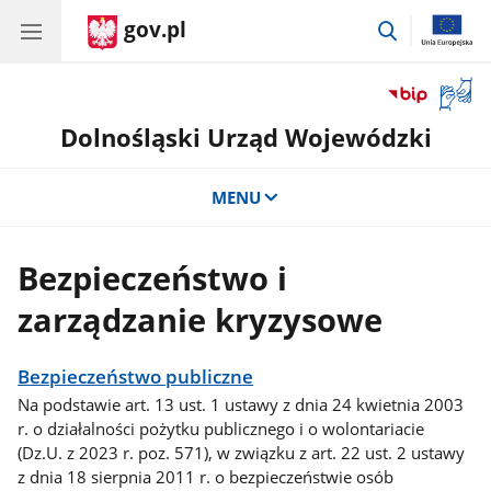
gov.pl
przejdź
do
wyszukiwar
Otwór
okno
Dolnośląski Urząd Wojewódzki
z
tłuma
języka
MENU
migow
Bezpieczeństwo i
zarządzanie kryzysowe
Bezpieczeństwo publiczne
Na podstawie art. 13 ust. 1 ustawy z dnia 24 kwietnia 2003
r. o działalności pożytku publicznego i o wolontariacie
(Dz.U. z 2023 r. poz. 571), w związku z art. 22 ust. 2 ustawy
z dnia 18 sierpnia 2011 r. o bezpieczeństwie osób