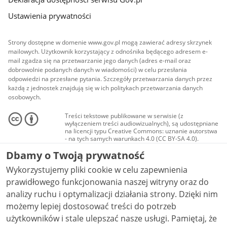
Ustawienia prywatności
Strony dostępne w domenie www.gov.pl mogą zawierać adresy skrzynek
mailowych. Użytkownik korzystający z odnośnika będącego adresem e-
mail zgadza się na przetwarzanie jego danych (adres e-mail oraz
dobrowolnie podanych danych w wiadomości) w celu przesłania
odpowiedzi na przesłane pytania. Szczegóły przetwarzania danych przez
każdą z jednostek znajdują się w ich politykach przetwarzania danych
osobowych.
Treści tekstowe publikowane w serwisie (z
wyłączeniem treści audiowizualnych), są udostępniane
na licencji typu Creative Commons: uznanie autorstwa
- na tych samych warunkach 4.0 (CC BY-SA 4.0).
Materiały audiowizualne, w tym zdjęcia, materiały
Dbamy o Twoją prywatność
audio i wideo, są udostępniane na licencji typu
Creative Commons: uznanie autorstwa użycie
Wykorzystujemy pliki cookie w celu zapewnienia
niekomercyjne - bez utworów zależnych 4.0 (CC BY-
NC-ND 4.0), o ile nie jest to stwierdzone inaczej.
prawidłowego funkcjonowania naszej witryny oraz do
analizy ruchu i optymalizacji działania strony. Dzięki nim
możemy lepiej dostosować treści do potrzeb
użytkowników i stale ulepszać nasze usługi. Pamiętaj, że