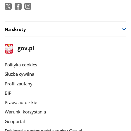
Na skróty
stopka
Strona
gov.pl
gov.pl
główna
gov.pl
Polityka cookies
Służba cywilna
Profil zaufany
BIP
Prawa autorskie
Warunki korzystania
Geoportal
Deklaracja dostępności serwisu Gov.pl