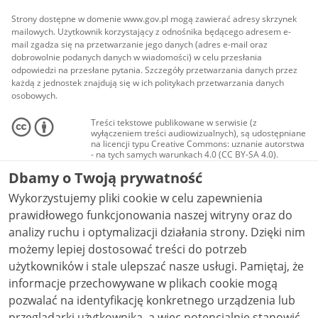
Strony dostępne w domenie www.gov.pl mogą zawierać adresy skrzynek
mailowych. Użytkownik korzystający z odnośnika będącego adresem e-
mail zgadza się na przetwarzanie jego danych (adres e-mail oraz
dobrowolnie podanych danych w wiadomości) w celu przesłania
odpowiedzi na przesłane pytania. Szczegóły przetwarzania danych przez
każdą z jednostek znajdują się w ich politykach przetwarzania danych
osobowych.
Treści tekstowe publikowane w serwisie (z
wyłączeniem treści audiowizualnych), są udostępniane
na licencji typu Creative Commons: uznanie autorstwa
- na tych samych warunkach 4.0 (CC BY-SA 4.0).
Materiały audiowizualne, w tym zdjęcia, materiały
Dbamy o Twoją prywatność
audio i wideo, są udostępniane na licencji typu
Creative Commons: uznanie autorstwa użycie
Wykorzystujemy pliki cookie w celu zapewnienia
niekomercyjne - bez utworów zależnych 4.0 (CC BY-
NC-ND 4.0), o ile nie jest to stwierdzone inaczej.
prawidłowego funkcjonowania naszej witryny oraz do
analizy ruchu i optymalizacji działania strony. Dzięki nim
możemy lepiej dostosować treści do potrzeb
użytkowników i stale ulepszać nasze usługi. Pamiętaj, że
informacje przechowywane w plikach cookie mogą
pozwalać na identyfikację konkretnego urządzenia lub
przeglądarki użytkownika, a więc potencjalnie stanowić