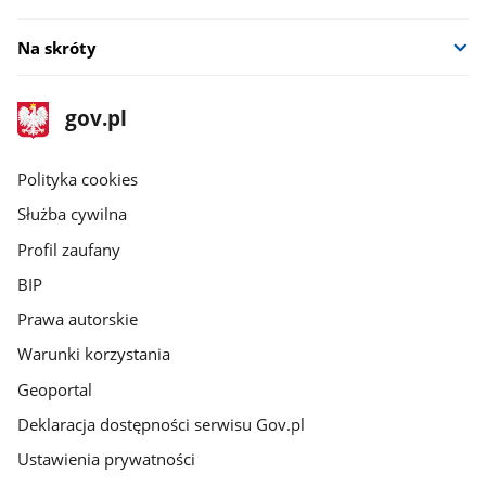
Na skróty
stopka
Strona
gov.pl
gov.pl
główna
gov.pl
Polityka cookies
Służba cywilna
Profil zaufany
BIP
Prawa autorskie
Warunki korzystania
Geoportal
Deklaracja dostępności serwisu Gov.pl
Ustawienia prywatności