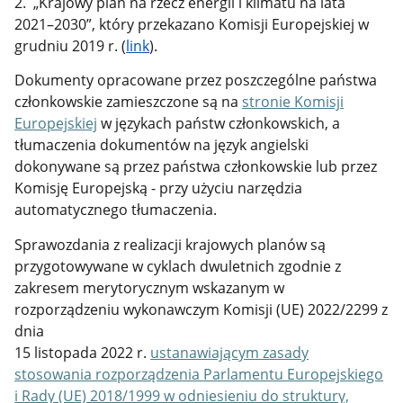
2. „Krajowy plan na rzecz energii i klimatu na lata
2021–2030”, który przekazano Komisji Europejskiej w
grudniu 2019 r. (
link
).
Dokumenty opracowane przez poszczególne państwa
członkowskie zamieszczone są na
stronie Komisji
Europejskiej
w językach państw członkowskich, a
tłumaczenia dokumentów na język angielski
dokonywane są przez państwa członkowskie lub przez
Komisję Europejską - przy użyciu narzędzia
automatycznego tłumaczenia.
Sprawozdania z realizacji krajowych planów są
przygotowywane w cyklach dwuletnich zgodnie z
zakresem merytorycznym wskazanym w
rozporządzeniu wykonawczym Komisji (UE) 2022/2299 z
dnia
15 listopada 2022 r.
ustanawiającym zasady
stosowania rozporządzenia Parlamentu Europejskiego
i Rady (UE) 2018/1999 w odniesieniu do struktury,