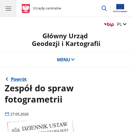
przejdź
gov.pl
Urzędy centralne
gov.pl
Urzędy
do
centralne
wyszukiwar
Zmień 
PL
Główny Urząd
Geodezji i Kartografii
MENU
Powrót
Zespół do spraw
fotogrametrii
27.05.2026