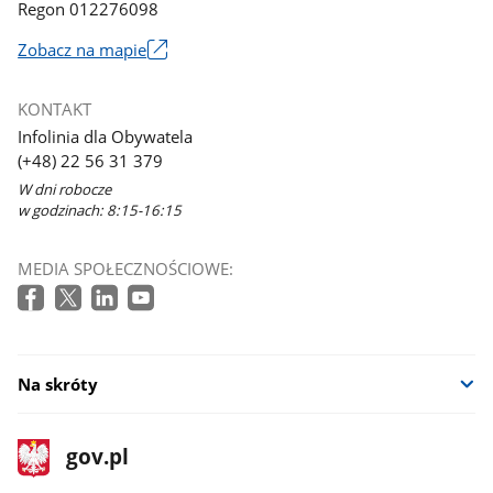
Regon 012276098
Zobacz na mapie
Link
otworzy
KONTAKT
się
Infolinia dla Obywatela
w
(+48) 22 56 31 379
nowym
W dni robocze
oknie
w godzinach: 8:15-16:15
MEDIA SPOŁECZNOŚCIOWE:
Na skróty
stopka
Strona
gov.pl
gov.pl
główna