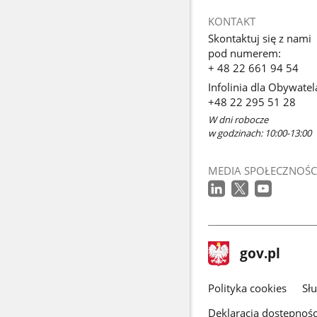
KONTAKT
Skontaktuj się z nami
pod numerem:
+ 48 22 661 94 54
Infolinia dla Obywatel
+48 22 295 51 28
W dni robocze
w godzinach: 10:00-13:00
MEDIA SPOŁECZNOŚC
stopka
Strona
gov.pl
gov.pl
główna
gov.pl
Polityka cookies
Sł
Deklaracja dostępnośc