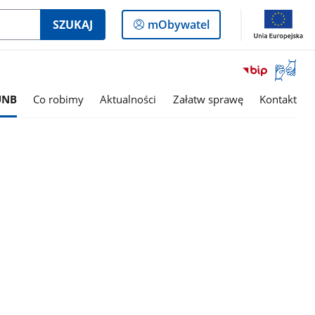
Logowanie
SZUKAJ
mObywatel
do
panelu
Otwórz
okno
z
UNB
Co robimy
Aktualności
Załatw sprawę
Kontakt
tłumac
języka
migowe