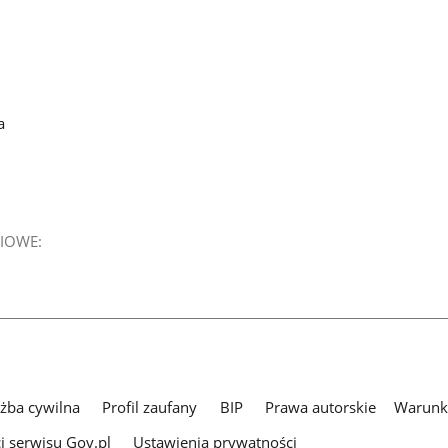
a
IOWE:
użba cywilna
Profil zaufany
BIP
Prawa autorskie
Warunki
i serwisu Gov.pl
Ustawienia prywatności