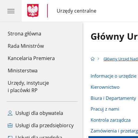
gov.pl
gov.pl
Urzędy centralne
gov.pl
Urzędy
centralne
gov.pl
Strona główna
Główny Ur
Rada Ministrów
Kancelaria Premiera
Główny Urząd Nad
Ministerstwa
Informacje o urzędzie
Urzędy, instytucje
Kierownictwo
i placówki RP
Biura i Departamenty
Pracuj z nami
Usługi dla obywatela
Kontrola zarządcza
Usługi dla przedsiębiorcy
Zamówienia i przetarg
Usługi dla urzędnika