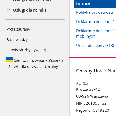
Finanse
Usługi dla rolnika
Polityka prywatności
Deklaracja dostępnośc
Profil zaufany
Deklaracje dostępności
mobilnych
Baza wiedzy
Urząd dostępny (ETR)
Serwis Służby Cywilnej
Сайт для громадян України
–
Serwis dla obywateli Ukrainy
stopka
Główny Urząd Na
ADRES
Krucza 38/42
00-926 Warszawa
NIP 5261055132
Regon 010849220