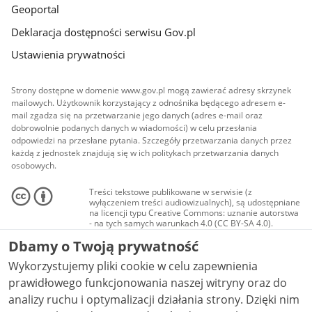
Geoportal
Deklaracja dostępności serwisu Gov.pl
Ustawienia prywatności
Strony dostępne w domenie www.gov.pl mogą zawierać adresy skrzynek
mailowych. Użytkownik korzystający z odnośnika będącego adresem e-
mail zgadza się na przetwarzanie jego danych (adres e-mail oraz
dobrowolnie podanych danych w wiadomości) w celu przesłania
odpowiedzi na przesłane pytania. Szczegóły przetwarzania danych przez
każdą z jednostek znajdują się w ich politykach przetwarzania danych
osobowych.
Treści tekstowe publikowane w serwisie (z
wyłączeniem treści audiowizualnych), są udostępniane
na licencji typu Creative Commons: uznanie autorstwa
- na tych samych warunkach 4.0 (CC BY-SA 4.0).
Materiały audiowizualne, w tym zdjęcia, materiały
Dbamy o Twoją prywatność
audio i wideo, są udostępniane na licencji typu
Creative Commons: uznanie autorstwa użycie
Wykorzystujemy pliki cookie w celu zapewnienia
niekomercyjne - bez utworów zależnych 4.0 (CC BY-
NC-ND 4.0), o ile nie jest to stwierdzone inaczej.
prawidłowego funkcjonowania naszej witryny oraz do
analizy ruchu i optymalizacji działania strony. Dzięki nim