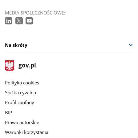
MEDIA SPOŁECZNOŚCIOWE:
Na skróty
stopka
Strona
gov.pl
gov.pl
główna
gov.pl
Polityka cookies
Służba cywilna
Profil zaufany
BIP
Prawa autorskie
Warunki korzystania