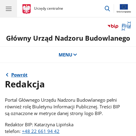
przejdź
gov.pl
Urzędy centralne
gov.pl
Urzędy
do
centralne
wyszukiwar
Otwór
okno
Główny Urząd Nadzoru Budowlanego
z
tłuma
języka
MENU
migow
Powrót
Redakcja
Portal Głównego Urzędu Nadzoru Budowlanego pełni
również rolę Biuletynu Informacji Publicznej. Treści BIP
są oznaczone w metryce danej strony logo BIP.
Redaktor BIP: Katarzyna Lipińska
telefon:
+48 22 661 94 42