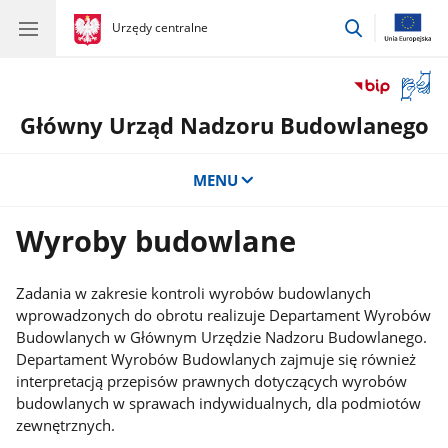
przejdź
gov.pl
Urzędy centralne
gov.pl
Urzędy
do
centralne
wyszukiwar
Otwór
okno
Główny Urząd Nadzoru Budowlanego
z
tłuma
języka
MENU
migow
Wyroby budowlane
Zadania w zakresie kontroli wyrobów budowlanych
wprowadzonych do obrotu realizuje Departament Wyrobów
Budowlanych w Głównym Urzędzie Nadzoru Budowlanego.
Departament Wyrobów Budowlanych zajmuje się również
interpretacją przepisów prawnych dotyczących wyrobów
budowlanych w sprawach indywidualnych, dla podmiotów
zewnętrznych.