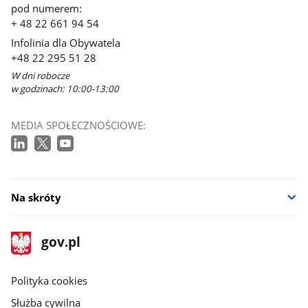
pod numerem:
+ 48 22 661 94 54
Infolinia dla Obywatela
+48 22 295 51 28
W dni robocze
w godzinach: 10:00-13:00
MEDIA SPOŁECZNOŚCIOWE:
Na skróty
stopka
Strona
gov.pl
gov.pl
główna
gov.pl
Polityka cookies
Służba cywilna