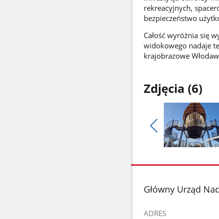
rekreacyjnych, spacer
bezpieczeństwo użytk
Całość wyróżnia się w
widokowego nadaje te
krajobrazowe Włodaw
Zdjęcia (6)
Pokaż
poprzednie
Pokaż
zdjęcia
zdjęcie
1
z
stopka
Główny Urząd Na
galerii.
ADRES