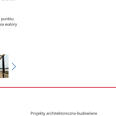
i punktu
ia walory
Pokaż
nestępne
zdjęcia
Projekty architektoniczno-budowlane