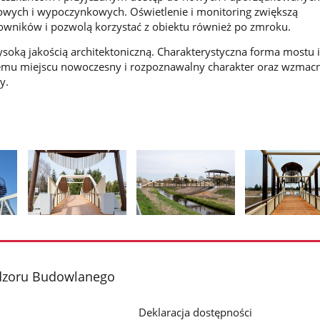
owych i wypoczynkowych. Oświetlenie i monitoring zwiększą
owników i pozwolą korzystać z obiektu również po zmroku.
ysoką jakością architektoniczną. Charakterystyczna forma mostu 
mu miejscu nowoczesny i rozpoznawalny charakter oraz wzmacn
y.
Pokaż
Pokaż
Pokaż
zdjęcie
zdjęcie
zdjęcie
2
3
4
z
z
z
dzoru Budowlanego
galerii.
galerii.
galerii.
Deklaracja dostępności