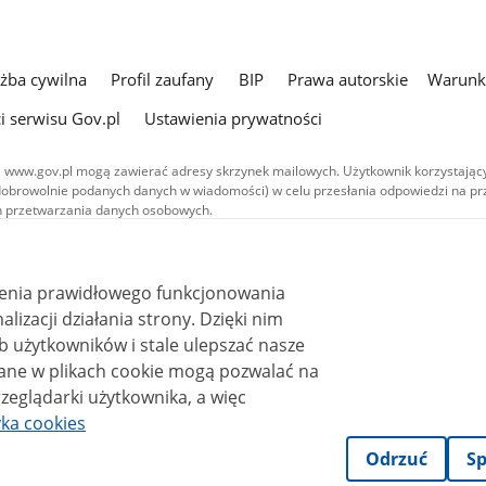
użba cywilna
Profil zaufany
BIP
Prawa autorskie
Warunki
i serwisu Gov.pl
Ustawienia prywatności
 www.gov.pl mogą zawierać adresy skrzynek mailowych. Użytkownik korzystający
dobrowolnie podanych danych w wiadomości) w celu przesłania odpowiedzi na prz
ach przetwarzania danych osobowych.
we publikowane w serwisie (z wyłączeniem treści audiowizualnych), są
 na licencji typu Creative Commons: uznanie autorstwa - na tych samych
 (CC BY-SA 4.0). Materiały audiowizualne, w tym zdjęcia, materiały audio i wideo
ienia prawidłowego funkcjonowania
ane na licencji typu Creative Commons: uznanie autorstwa użycie niekomercyjne 
ależnych 4.0 (CC BY-NC-ND 4.0), o ile nie jest to stwierdzone inaczej.
i działania strony. Dzięki nim
 użytkowników i stale ulepszać nasze
zeglądarki użytkownika, a więc
yka cookies
Odrzuć
Sp