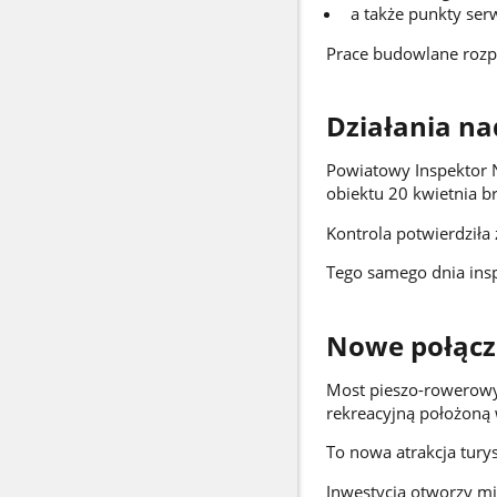
a także punkty ser
Prace budowlane rozpoc
Działania n
Powiatowy Inspektor
obiektu 20 kwietnia br
Kontrola potwierdził
Tego samego dnia ins
Nowe połącze
Most pieszo-rowerowy 
rekreacyjną położoną 
To nowa atrakcja tury
Inwestycja otworzy m