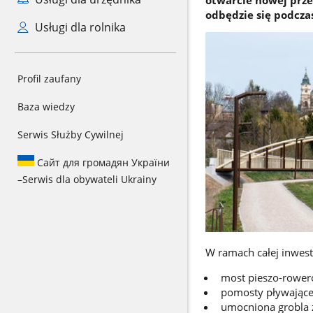
odbędzie się podcza
Usługi dla rolnika
Profil zaufany
Baza wiedzy
Serwis Służby Cywilnej
Сайт для громадян України
–
Serwis dla obywateli Ukrainy
W ramach całej inwest
most pieszo-rower
pomosty pływające
umocniona grobla z