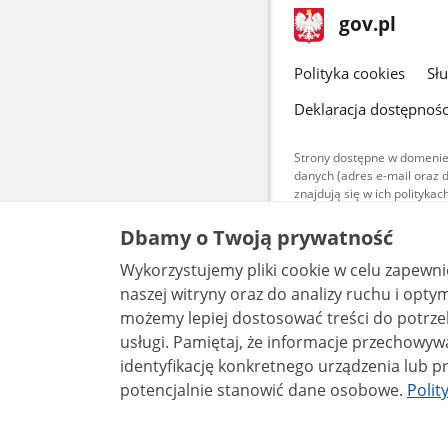
stopka
Strona
gov.pl
gov.pl
główna
gov.pl
Polityka cookies
Sł
Deklaracja dostępnośc
Strony dostępne w domenie
danych (adres e-mail oraz 
znajdują się w ich polityk
Treści teksto
Dbamy o Twoją prywatność
udostępniane
warunkach 4.0
Wykorzystujemy pliki cookie w celu zapewn
są udostępni
bez utworów z
naszej witryny oraz do analizy ruchu i optymalizacj
możemy lepiej dostosować treści do potrzeb
usługi. Pamiętaj, że informacje przechowywane w plikach cookie mogą pozwalać na
identyfikację konkretnego urządzenia lub pr
potencjalnie stanowić dane osobowe.
Polit