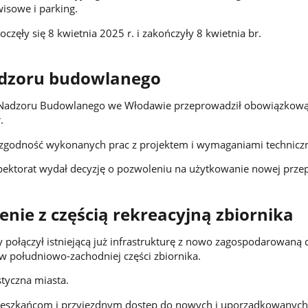
wisowe i parking.
zęły się 8 kwietnia 2025 r. i zakończyły 8 kwietnia br.
adzoru budowlanego
 Nadzoru Budowlanego we Włodawie przeprowadził obowiązkową
.
a zgodność wykonanych prac z projektem i wymaganiami technicz
pektorat wydał decyzję o pozwoleniu na użytkowanie nowej prze
nie z częścią rekreacyjną zbiornika
połączył istniejącą już infrastrukturę z nowo zagospodarowaną c
w południowo-zachodniej części zbiornika.
styczna miasta.
ieszkańcom i przyjezdnym dostęp do nowych i uporządkowanyc