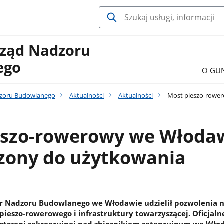
ząd Nadzoru
ego
O GU
zoru Budowlanego
Aktualności
Aktualności
Most pieszo-rower
eszo-rowerowy we Włoda
zony do użytkowania
r Nadzoru Budowlanego we Włodawie udzielił pozwolenia 
ieszo-rowerowego i infrastruktury towarzyszącej. Oficjaln
estrzeni rekreacyjnej nad zbiornikiem retencyjnym we Wło