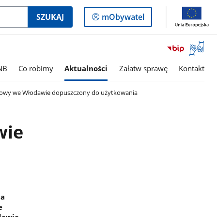
Logowanie
SZUKAJ
mObywatel
do
panelu
Otwórz
okno
z
NB
Co robimy
Aktualności
Załatw sprawę
Kontakt
tłumac
języka
owy we Włodawie dopuszczony do użytkowania
migowe
wie
na
e
dawie