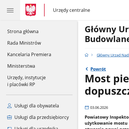
gov.pl
gov.pl
Urzędy centralne
gov.pl
Urzędy
centralne
Główny Ur
gov.pl
Strona główna
Budowlan
Rada Ministrów
Kancelaria Premiera
Główny Urząd Nad
Ministerstwa
Powrót
Most pi
Urzędy, instytucje
i placówki RP
dopuszc
Usługi dla obywatela
03.06.2026
Powiatowy Inspekto
Usługi dla przedsiębiorcy
użytkowanie mostu p
Usługi dla urzędnika
otwarcie nowej prz