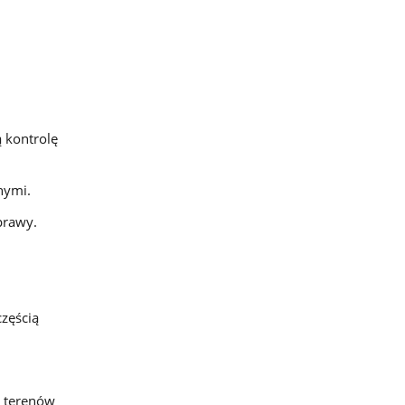
 kontrolę
nymi.
prawy.
zęścią
h terenów