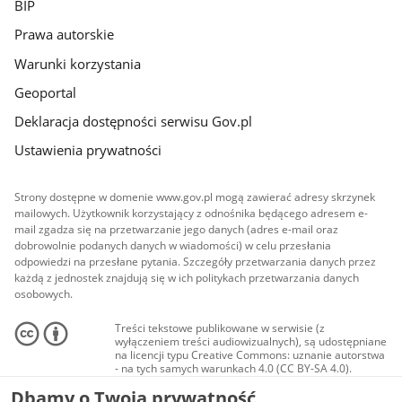
BIP
Prawa autorskie
Warunki korzystania
Geoportal
Deklaracja dostępności serwisu Gov.pl
Ustawienia prywatności
Strony dostępne w domenie www.gov.pl mogą zawierać adresy skrzynek
mailowych. Użytkownik korzystający z odnośnika będącego adresem e-
mail zgadza się na przetwarzanie jego danych (adres e-mail oraz
dobrowolnie podanych danych w wiadomości) w celu przesłania
odpowiedzi na przesłane pytania. Szczegóły przetwarzania danych przez
każdą z jednostek znajdują się w ich politykach przetwarzania danych
osobowych.
Treści tekstowe publikowane w serwisie (z
wyłączeniem treści audiowizualnych), są udostępniane
na licencji typu Creative Commons: uznanie autorstwa
- na tych samych warunkach 4.0 (CC BY-SA 4.0).
Materiały audiowizualne, w tym zdjęcia, materiały
Dbamy o Twoją prywatność
audio i wideo, są udostępniane na licencji typu