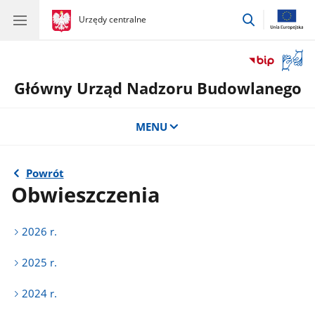
przejdź
gov.pl
Urzędy centralne
gov.pl
Urzędy
do
centralne
wyszukiwar
Otwór
okno
Główny Urząd Nadzoru Budowlanego
z
tłuma
języka
MENU
migow
Powrót
Obwieszczenia
2026 r.
2025 r.
2024 r.