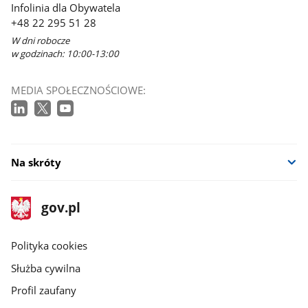
Infolinia dla Obywatela
+48 22 295 51 28
W dni robocze
w godzinach: 10:00-13:00
MEDIA SPOŁECZNOŚCIOWE:
Na skróty
stopka
Strona
gov.pl
gov.pl
główna
gov.pl
Polityka cookies
Służba cywilna
Profil zaufany