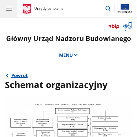
przejdź
gov.pl
Urzędy centralne
gov.pl
Urzędy
do
centralne
wyszukiwar
Otwór
okno
Główny Urząd Nadzoru Budowlanego
z
tłuma
języka
MENU
migow
Powrót
Schemat organizacyjny