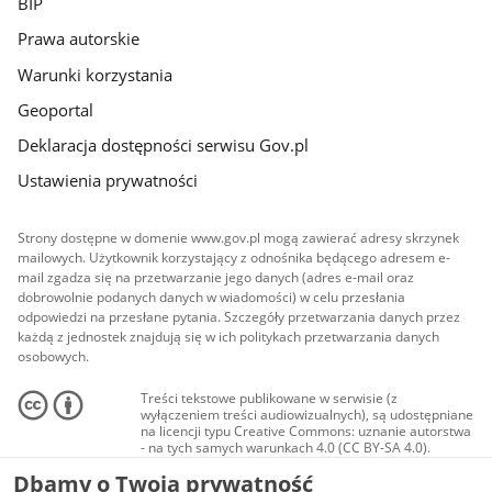
BIP
Prawa autorskie
Warunki korzystania
Geoportal
Deklaracja dostępności serwisu Gov.pl
Ustawienia prywatności
Strony dostępne w domenie www.gov.pl mogą zawierać adresy skrzynek
mailowych. Użytkownik korzystający z odnośnika będącego adresem e-
mail zgadza się na przetwarzanie jego danych (adres e-mail oraz
dobrowolnie podanych danych w wiadomości) w celu przesłania
odpowiedzi na przesłane pytania. Szczegóły przetwarzania danych przez
każdą z jednostek znajdują się w ich politykach przetwarzania danych
osobowych.
Treści tekstowe publikowane w serwisie (z
wyłączeniem treści audiowizualnych), są udostępniane
na licencji typu Creative Commons: uznanie autorstwa
- na tych samych warunkach 4.0 (CC BY-SA 4.0).
Materiały audiowizualne, w tym zdjęcia, materiały
Dbamy o Twoją prywatność
audio i wideo, są udostępniane na licencji typu