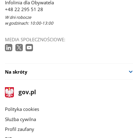
Infolinia dla Obywatela
+48 22 295 51 28
W dni robocze
w godzinach: 10:00-13:00
MEDIA SPOŁECZNOŚCIOWE:
Na skróty
stopka
Strona
gov.pl
gov.pl
główna
gov.pl
Polityka cookies
Służba cywilna
Profil zaufany