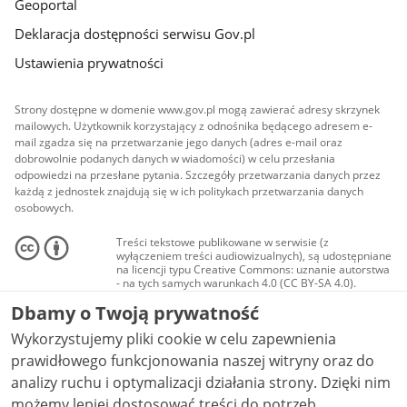
Geoportal
Deklaracja dostępności serwisu Gov.pl
Ustawienia prywatności
Strony dostępne w domenie www.gov.pl mogą zawierać adresy skrzynek
mailowych. Użytkownik korzystający z odnośnika będącego adresem e-
mail zgadza się na przetwarzanie jego danych (adres e-mail oraz
dobrowolnie podanych danych w wiadomości) w celu przesłania
odpowiedzi na przesłane pytania. Szczegóły przetwarzania danych przez
każdą z jednostek znajdują się w ich politykach przetwarzania danych
osobowych.
Treści tekstowe publikowane w serwisie (z
wyłączeniem treści audiowizualnych), są udostępniane
na licencji typu Creative Commons: uznanie autorstwa
- na tych samych warunkach 4.0 (CC BY-SA 4.0).
Materiały audiowizualne, w tym zdjęcia, materiały
Dbamy o Twoją prywatność
audio i wideo, są udostępniane na licencji typu
Creative Commons: uznanie autorstwa użycie
Wykorzystujemy pliki cookie w celu zapewnienia
niekomercyjne - bez utworów zależnych 4.0 (CC BY-
NC-ND 4.0), o ile nie jest to stwierdzone inaczej.
prawidłowego funkcjonowania naszej witryny oraz do
analizy ruchu i optymalizacji działania strony. Dzięki nim
możemy lepiej dostosować treści do potrzeb