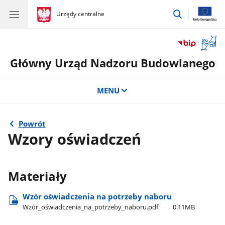
przejdź
gov.pl
Urzędy centralne
gov.pl
Urzędy
do
centralne
wyszukiwar
Otwór
okno
Główny Urząd Nadzoru Budowlanego
z
tłuma
języka
MENU
migow
Powrót
Wzory oświadczeń
Materiały
Wzór oświadczenia na potrzeby naboru
Wzór​_oświadczenia​_na​_potrzeby​_naboru.pdf
0.11MB