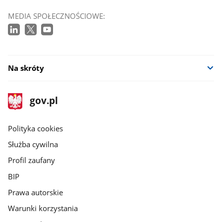
MEDIA SPOŁECZNOŚCIOWE:
Na skróty
stopka
Strona
gov.pl
gov.pl
główna
gov.pl
Polityka cookies
Służba cywilna
Profil zaufany
BIP
Prawa autorskie
Warunki korzystania