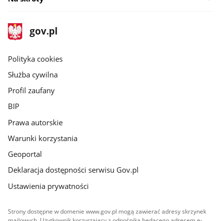
stopka
Strona
gov.pl
gov.pl
główna
gov.pl
Polityka cookies
Służba cywilna
Profil zaufany
BIP
Prawa autorskie
Warunki korzystania
Geoportal
Deklaracja dostępności serwisu Gov.pl
Ustawienia prywatności
Strony dostępne w domenie www.gov.pl mogą zawierać adresy skrzynek
mailowych. Użytkownik korzystający z odnośnika będącego adresem e-