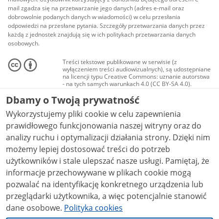
mail zgadza się na przetwarzanie jego danych (adres e-mail oraz
dobrowolnie podanych danych w wiadomości) w celu przesłania
odpowiedzi na przesłane pytania. Szczegóły przetwarzania danych przez
każdą z jednostek znajdują się w ich politykach przetwarzania danych
osobowych.
Treści tekstowe publikowane w serwisie (z
wyłączeniem treści audiowizualnych), są udostępniane
na licencji typu Creative Commons: uznanie autorstwa
- na tych samych warunkach 4.0 (CC BY-SA 4.0).
Materiały audiowizualne, w tym zdjęcia, materiały
Dbamy o Twoją prywatność
audio i wideo, są udostępniane na licencji typu
Creative Commons: uznanie autorstwa użycie
Wykorzystujemy pliki cookie w celu zapewnienia
niekomercyjne - bez utworów zależnych 4.0 (CC BY-
NC-ND 4.0), o ile nie jest to stwierdzone inaczej.
prawidłowego funkcjonowania naszej witryny oraz do
analizy ruchu i optymalizacji działania strony. Dzięki nim
możemy lepiej dostosować treści do potrzeb
użytkowników i stale ulepszać nasze usługi. Pamiętaj, że
informacje przechowywane w plikach cookie mogą
pozwalać na identyfikację konkretnego urządzenia lub
przeglądarki użytkownika, a więc potencjalnie stanowić
dane osobowe.
Polityka cookies