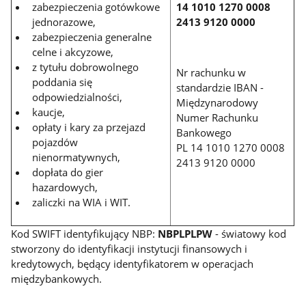
zabezpieczenia gotówkowe
14 1010 1270 0008
jednorazowe,
2413 9120 0000
zabezpieczenia generalne
celne i akcyzowe,
z tytułu dobrowolnego
Nr rachunku w
poddania się
standardzie IBAN -
odpowiedzialności,
Międzynarodowy
kaucje,
Numer Rachunku
opłaty i kary za przejazd
Bankowego
pojazdów
PL 14 1010 1270 0008
nienormatywnych,
2413 9120 0000
dopłata do gier
hazardowych,
zaliczki na WIA i WIT.
Kod SWIFT identyfikujący NBP:
NBPLPLPW
- światowy kod
stworzony do identyfikacji instytucji finansowych i
kredytowych, będący identyfikatorem w operacjach
międzybankowych.