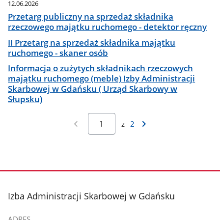
12.06.2026
Przetarg publiczny na sprzedaż składnika
rzeczowego majątku ruchomego - detektor ręczny
II Przetarg na sprzedaż składnika majątku
ruchomego - skaner osób
Informacja o zużytych składnikach rzeczowych
majątku ruchomego (meble) Izby Administracji
Skarbowej w Gdańsku ( Urząd Skarbowy w
Słupsku)
z
2
stopka
Izba Administracji Skarbowej w Gdańsku
ADRES