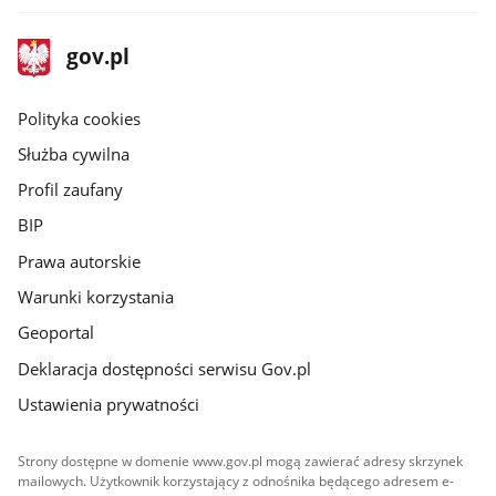
stopka
Strona
gov.pl
gov.pl
główna
gov.pl
Polityka cookies
Służba cywilna
Profil zaufany
BIP
Prawa autorskie
Warunki korzystania
Geoportal
Deklaracja dostępności serwisu Gov.pl
Ustawienia prywatności
Strony dostępne w domenie www.gov.pl mogą zawierać adresy skrzynek
mailowych. Użytkownik korzystający z odnośnika będącego adresem e-