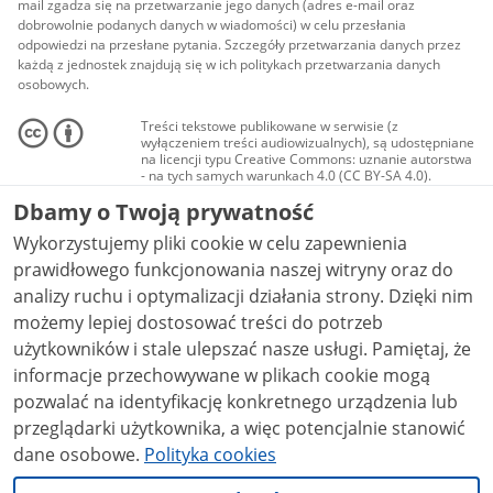
mail zgadza się na przetwarzanie jego danych (adres e-mail oraz
dobrowolnie podanych danych w wiadomości) w celu przesłania
odpowiedzi na przesłane pytania. Szczegóły przetwarzania danych przez
każdą z jednostek znajdują się w ich politykach przetwarzania danych
osobowych.
Treści tekstowe publikowane w serwisie (z
wyłączeniem treści audiowizualnych), są udostępniane
na licencji typu Creative Commons: uznanie autorstwa
- na tych samych warunkach 4.0 (CC BY-SA 4.0).
Materiały audiowizualne, w tym zdjęcia, materiały
Dbamy o Twoją prywatność
audio i wideo, są udostępniane na licencji typu
Creative Commons: uznanie autorstwa użycie
Wykorzystujemy pliki cookie w celu zapewnienia
niekomercyjne - bez utworów zależnych 4.0 (CC BY-
NC-ND 4.0), o ile nie jest to stwierdzone inaczej.
prawidłowego funkcjonowania naszej witryny oraz do
analizy ruchu i optymalizacji działania strony. Dzięki nim
możemy lepiej dostosować treści do potrzeb
użytkowników i stale ulepszać nasze usługi. Pamiętaj, że
informacje przechowywane w plikach cookie mogą
pozwalać na identyfikację konkretnego urządzenia lub
przeglądarki użytkownika, a więc potencjalnie stanowić
dane osobowe.
Polityka cookies