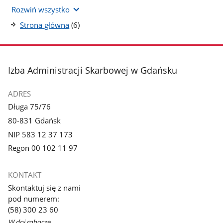
Rozwiń wszystko
liczba
Strona główna
(6)
podstron
stopka
Izba Administracji Skarbowej w Gdańsku
ADRES
Długa 75/76
80-831 Gdańsk
NIP 583 12 37 173
Regon 00 102 11 97
KONTAKT
Skontaktuj się z nami
pod numerem:
(58) 300 23 60
W dni robocze