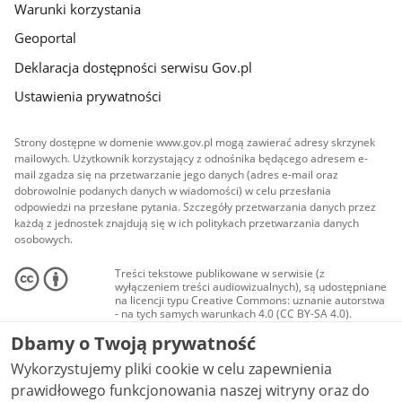
Warunki korzystania
Geoportal
Deklaracja dostępności serwisu Gov.pl
Ustawienia prywatności
Strony dostępne w domenie www.gov.pl mogą zawierać adresy skrzynek
mailowych. Użytkownik korzystający z odnośnika będącego adresem e-
mail zgadza się na przetwarzanie jego danych (adres e-mail oraz
dobrowolnie podanych danych w wiadomości) w celu przesłania
odpowiedzi na przesłane pytania. Szczegóły przetwarzania danych przez
każdą z jednostek znajdują się w ich politykach przetwarzania danych
osobowych.
Treści tekstowe publikowane w serwisie (z
wyłączeniem treści audiowizualnych), są udostępniane
na licencji typu Creative Commons: uznanie autorstwa
- na tych samych warunkach 4.0 (CC BY-SA 4.0).
Materiały audiowizualne, w tym zdjęcia, materiały
Dbamy o Twoją prywatność
audio i wideo, są udostępniane na licencji typu
Creative Commons: uznanie autorstwa użycie
Wykorzystujemy pliki cookie w celu zapewnienia
niekomercyjne - bez utworów zależnych 4.0 (CC BY-
NC-ND 4.0), o ile nie jest to stwierdzone inaczej.
prawidłowego funkcjonowania naszej witryny oraz do