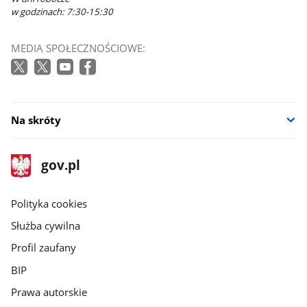
w godzinach: 7:30-15:30
MEDIA SPOŁECZNOŚCIOWE:
Na skróty
stopka
Strona
gov.pl
gov.pl
główna
gov.pl
Polityka cookies
Służba cywilna
Profil zaufany
BIP
Prawa autorskie