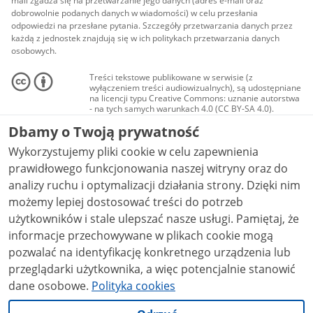
mail zgadza się na przetwarzanie jego danych (adres e-mail oraz
dobrowolnie podanych danych w wiadomości) w celu przesłania
odpowiedzi na przesłane pytania. Szczegóły przetwarzania danych przez
każdą z jednostek znajdują się w ich politykach przetwarzania danych
osobowych.
Treści tekstowe publikowane w serwisie (z
wyłączeniem treści audiowizualnych), są udostępniane
na licencji typu Creative Commons: uznanie autorstwa
- na tych samych warunkach 4.0 (CC BY-SA 4.0).
Materiały audiowizualne, w tym zdjęcia, materiały
Dbamy o Twoją prywatność
audio i wideo, są udostępniane na licencji typu
Creative Commons: uznanie autorstwa użycie
Wykorzystujemy pliki cookie w celu zapewnienia
niekomercyjne - bez utworów zależnych 4.0 (CC BY-
NC-ND 4.0), o ile nie jest to stwierdzone inaczej.
prawidłowego funkcjonowania naszej witryny oraz do
analizy ruchu i optymalizacji działania strony. Dzięki nim
możemy lepiej dostosować treści do potrzeb
użytkowników i stale ulepszać nasze usługi. Pamiętaj, że
informacje przechowywane w plikach cookie mogą
pozwalać na identyfikację konkretnego urządzenia lub
przeglądarki użytkownika, a więc potencjalnie stanowić
dane osobowe.
Polityka cookies