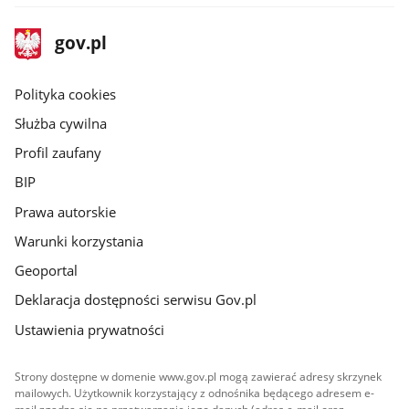
stopka
Strona
gov.pl
gov.pl
główna
gov.pl
Polityka cookies
Służba cywilna
Profil zaufany
BIP
Prawa autorskie
Warunki korzystania
Geoportal
Deklaracja dostępności serwisu Gov.pl
Ustawienia prywatności
Strony dostępne w domenie www.gov.pl mogą zawierać adresy skrzynek
mailowych. Użytkownik korzystający z odnośnika będącego adresem e-