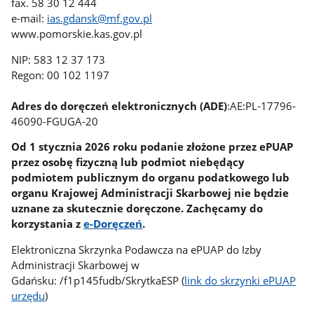
fax. 58 30 12 444
e-mail:
ias.gdansk@mf.gov.pl
www.pomorskie.kas.gov.pl
NIP: 583 12 37 173
Regon: 00 102 1197
Adres do doręczeń elektronicznych (ADE)
:AE:PL-17796-
46090-FGUGA-20
Od 1 stycznia 2026 roku podanie złożone przez ePUAP
przez osobę fizyczną lub podmiot niebędący
podmiotem publicznym do organu podatkowego lub
organu Krajowej Administracji Skarbowej nie będzie
uznane za skutecznie doręczone. Zachęcamy do
korzystania z
e-Doręczeń
.
Elektroniczna Skrzynka Podawcza na ePUAP do Izby
Administracji Skarbowej w
Gdańsku: /f1p145fudb/SkrytkaESP (
link do skrzynki ePUAP
urzędu
)