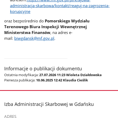
administracja-skarbowa/kontakt/reaguj-na-zagrozenia-
korupcyjne
oraz bezpośrednio do
Pomorskiego Wydziału
Terenowego Biura Inspekcji Wewnętrznej
Ministerstwa Finansów
, na adres e-
mail:
biwgdansk@mf.gov.pl
.
Informacje o publikacji dokumentu
Ostatnia modyfikacja:
27.07.2026 11:23 Wioleta Działdowska
Pierwsza publikacja:
10.06.2025 12:42 Klaudia Cieślik
stopka
Izba Administracji Skarbowej w Gdańsku
ADRES