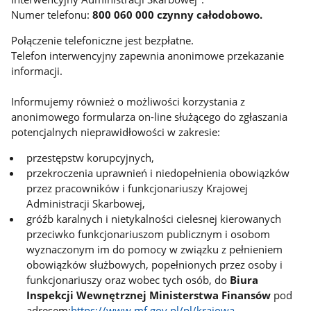
Numer telefonu:
800 060 000
czynny całodobowo.
Połączenie telefoniczne jest bezpłatne.
Telefon interwencyjny zapewnia anonimowe przekazanie
informacji.
Informujemy również o możliwości korzystania z
anonimowego formularza on-line służącego do zgłaszania
potencjalnych nieprawidłowości w zakresie:
przestępstw korupcyjnych,
przekroczenia uprawnień i niedopełnienia obowiązków
przez pracowników i funkcjonariuszy Krajowej
Administracji Skarbowej,
gróźb karalnych i nietykalności cielesnej kierowanych
przeciwko funkcjonariuszom publicznym i osobom
wyznaczonym im do pomocy w związku z pełnieniem
obowiązków służbowych, popełnionych przez osoby i
funkcjonariuszy oraz wobec tych osób, do
Biura
Inspekcji Wewnętrznej Ministerstwa Finansów
pod
adresem:
https://www.mf.gov.pl/pl/krajowa-