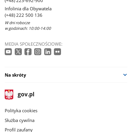
(+48) 223-692-900
Infolinia dla Obywatela
(+48) 222 500 136
W dni robocze
w godzinach: 10:00-14:00
MEDIA SPOŁECZNOŚCIOWE:
Na skróty
stopka
Strona
gov.pl
gov.pl
główna
gov.pl
Polityka cookies
Służba cywilna
Profil zaufany