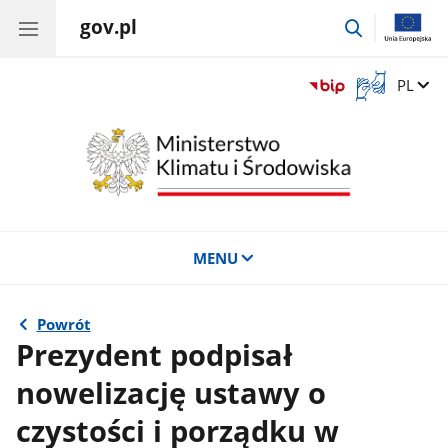
gov.pl
przejdź
do
wyszukiwar
Otwórz
Zmień 
PL
okno
z
tłumaczem
języka
migowego
MENU
Powrót
Prezydent podpisał
nowelizację ustawy o
czystości i porządku w