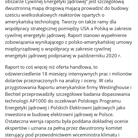
obszarze Cywilnej Energetyki Jądrowej” jest szczegółową
dwustronną mapą drogową mającą prowadzić do budowy
sześciu wielkoskalowych reaktorów opartych o
amerykańską technologię. Tworzy on także ramy dla
współpracy strategicznej pomiędzy USA a Polską w zakresie
cywilnej energetyki jądrowej. Raport stanowi wypełnienie
zobowiązania wynikającego z polsko-amerykańskiej umowy
międzyrządowej o współpracy w zakresie cywilnej
energetyki jądrowej podpisanej w październiku 2020 r.
Raport to coś więcej niż oferta handlowa, to
odzwierciedlenie 18 miesięcy intensywnych prac i milionów
dolarów przeznaczonych na analizy i oceny. W celu
przygotowania Raportu amerykańskie firmy Westinghouse i
Bechtel przeprowadziły szczegółowe badania dopasowania
technologii AP1000 do oczekiwań Polskiego Programu
Energetyki Jądrowej i Polskich Elektrowni Jądrowych jako
inwestora w budowę elektrowni jądrowej w Polsce.
Ostateczna wersja raportu była poddana dokładnej ocenie
ekspertów i uznana za pełną przez dwustronny komitet
sterujący pod przewodnictwem wiceministra klimatu i