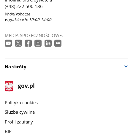
(+48) 222 500 136
W dni robocze
w godzinach: 10:00-14:00
MEDIA SPOŁECZNOŚCIOWE:
Na skróty
stopka
Strona
gov.pl
gov.pl
główna
gov.pl
Polityka cookies
Służba cywilna
Profil zaufany
BIP