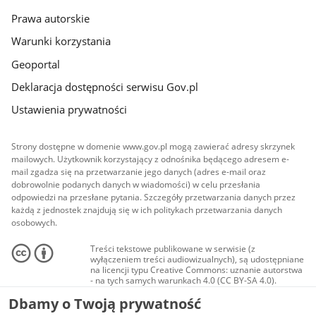
Prawa autorskie
Warunki korzystania
Geoportal
Deklaracja dostępności serwisu Gov.pl
Ustawienia prywatności
Strony dostępne w domenie www.gov.pl mogą zawierać adresy skrzynek
mailowych. Użytkownik korzystający z odnośnika będącego adresem e-
mail zgadza się na przetwarzanie jego danych (adres e-mail oraz
dobrowolnie podanych danych w wiadomości) w celu przesłania
odpowiedzi na przesłane pytania. Szczegóły przetwarzania danych przez
każdą z jednostek znajdują się w ich politykach przetwarzania danych
osobowych.
Treści tekstowe publikowane w serwisie (z
wyłączeniem treści audiowizualnych), są udostępniane
na licencji typu Creative Commons: uznanie autorstwa
- na tych samych warunkach 4.0 (CC BY-SA 4.0).
Materiały audiowizualne, w tym zdjęcia, materiały
Dbamy o Twoją prywatność
audio i wideo, są udostępniane na licencji typu
Creative Commons: uznanie autorstwa użycie