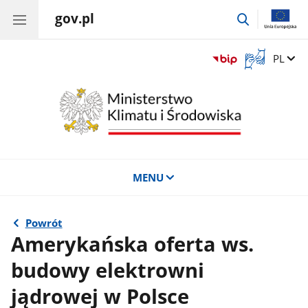
gov.pl
przejdź
do
wyszukiwar
Otwórz
Zmień 
PL
okno
z
tłumaczem
języka
migowego
MENU
Powrót
Amerykańska oferta ws.
budowy elektrowni
jądrowej w Polsce