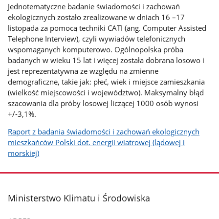
Jednotematyczne badanie świadomości i zachowań
ekologicznych zostało zrealizowane w dniach 16 –17
listopada za pomocą techniki CATI (ang. Computer Assisted
Telephone Interview), czyli wywiadów telefonicznych
wspomaganych komputerowo. Ogólnopolska próba
badanych w wieku 15 lat i więcej została dobrana losowo i
jest reprezentatywna ze względu na zmienne
demograficzne, takie jak: płeć, wiek i miejsce zamieszkania
(wielkość miejscowości i województwo). Maksymalny błąd
szacowania dla próby losowej liczącej 1000 osób wynosi
+/-3,1%.
Raport z badania świadomości i zachowań ekologicznych
mieszkańców Polski dot. energii wiatrowej (lądowej i
morskiej)
stopka
Ministerstwo Klimatu i Środowiska