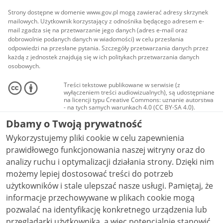
Strony dostępne w domenie www.gov.pl mogą zawierać adresy skrzynek
mailowych. Użytkownik korzystający z odnośnika będącego adresem e-
mail zgadza się na przetwarzanie jego danych (adres e-mail oraz
dobrowolnie podanych danych w wiadomości) w celu przesłania
odpowiedzi na przesłane pytania. Szczegóły przetwarzania danych przez
każdą z jednostek znajdują się w ich politykach przetwarzania danych
osobowych.
Treści tekstowe publikowane w serwisie (z
wyłączeniem treści audiowizualnych), są udostępniane
na licencji typu Creative Commons: uznanie autorstwa
- na tych samych warunkach 4.0 (CC BY-SA 4.0).
Materiały audiowizualne, w tym zdjęcia, materiały
Dbamy o Twoją prywatność
audio i wideo, są udostępniane na licencji typu
Creative Commons: uznanie autorstwa użycie
Wykorzystujemy pliki cookie w celu zapewnienia
niekomercyjne - bez utworów zależnych 4.0 (CC BY-
NC-ND 4.0), o ile nie jest to stwierdzone inaczej.
prawidłowego funkcjonowania naszej witryny oraz do
analizy ruchu i optymalizacji działania strony. Dzięki nim
możemy lepiej dostosować treści do potrzeb
użytkowników i stale ulepszać nasze usługi. Pamiętaj, że
informacje przechowywane w plikach cookie mogą
pozwalać na identyfikację konkretnego urządzenia lub
przeglądarki użytkownika, a więc potencjalnie stanowić