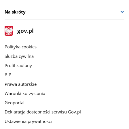
Na skróty
stopka
Strona
gov.pl
gov.pl
główna
gov.pl
Polityka cookies
Służba cywilna
Profil zaufany
BIP
Prawa autorskie
Warunki korzystania
Geoportal
Deklaracja dostępności serwisu Gov.pl
Ustawienia prywatności