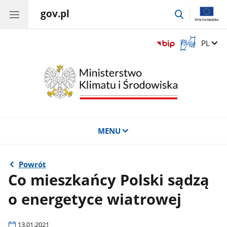
gov.pl
przejdź
do
wyszukiwar
Otwórz
Zmień 
PL
okno
z
tłumaczem
języka
migowego
MENU
Powrót
Co mieszkańcy Polski sądzą
o energetyce wiatrowej
13.01.2021