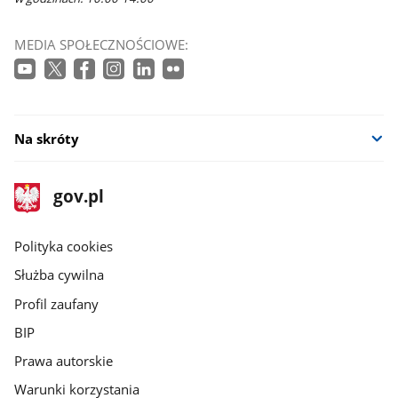
MEDIA SPOŁECZNOŚCIOWE:
Na skróty
stopka
Strona
gov.pl
gov.pl
główna
gov.pl
Polityka cookies
Służba cywilna
Profil zaufany
BIP
Prawa autorskie
Warunki korzystania