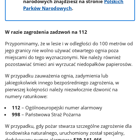
narodowych znajdziesz na stronie
Polskich
Parków Narodowych
.
W razie zagrożenia zadzwoń na 112
Przypominamy, że w lesie i w odległości do 100 metrów od
jego granicy nie wolno używać otwartego ognia poza
miejscami do tego wyznaczonymi. Nie należy również
pozostawiać śmieci ani wyrzucać niedopałków papierosów.
W przypadku zauważenia ognia, zadymienia lub
jakiegokolwiek innego bezpośredniego zagrożenia, w
pierwszej kolejności należy niezwłocznie dzwonić na
numery ratunkowe:
112
– Ogólnoeuropejski numer alarmowy
998
– Państwowa Straż Pożarna
W przypadku, gdy pożar stwarza szczególne zagrożenie dla
środowiska naturalnego, uruchomiony został specjalny,
dedykowany numer alarmowy:
539-141-466
.