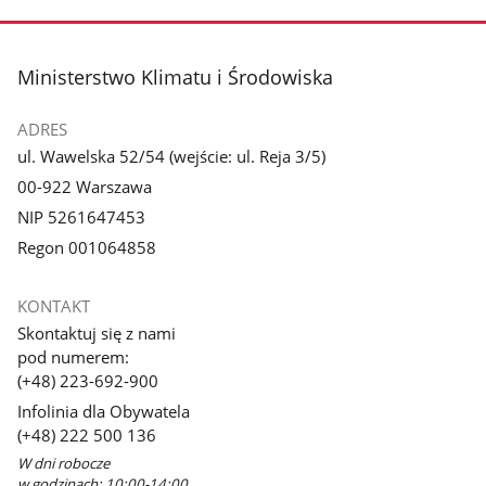
stopka
Ministerstwo Klimatu i Środowiska
ADRES
ul. Wawelska 52/54 (wejście: ul. Reja 3/5)
00-922 Warszawa
NIP 5261647453
Regon 001064858
KONTAKT
Skontaktuj się z nami
pod numerem:
(+48) 223-692-900
Infolinia dla Obywatela
(+48) 222 500 136
W dni robocze
w godzinach: 10:00-14:00