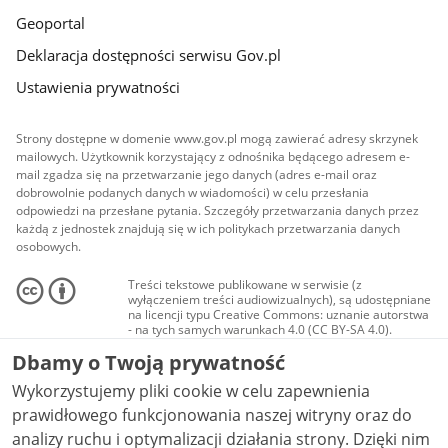
Geoportal
Deklaracja dostępności serwisu Gov.pl
Ustawienia prywatności
Strony dostępne w domenie www.gov.pl mogą zawierać adresy skrzynek
mailowych. Użytkownik korzystający z odnośnika będącego adresem e-
mail zgadza się na przetwarzanie jego danych (adres e-mail oraz
dobrowolnie podanych danych w wiadomości) w celu przesłania
odpowiedzi na przesłane pytania. Szczegóły przetwarzania danych przez
każdą z jednostek znajdują się w ich politykach przetwarzania danych
osobowych.
Treści tekstowe publikowane w serwisie (z
wyłączeniem treści audiowizualnych), są udostępniane
na licencji typu Creative Commons: uznanie autorstwa
- na tych samych warunkach 4.0 (CC BY-SA 4.0).
Materiały audiowizualne, w tym zdjęcia, materiały
Dbamy o Twoją prywatność
audio i wideo, są udostępniane na licencji typu
Creative Commons: uznanie autorstwa użycie
Wykorzystujemy pliki cookie w celu zapewnienia
niekomercyjne - bez utworów zależnych 4.0 (CC BY-
NC-ND 4.0), o ile nie jest to stwierdzone inaczej.
prawidłowego funkcjonowania naszej witryny oraz do
analizy ruchu i optymalizacji działania strony. Dzięki nim