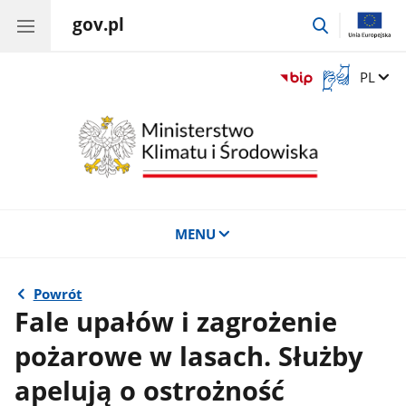
gov.pl
przejdź
do
wyszukiwar
Otwórz
Zmień 
PL
okno
z
tłumaczem
języka
migowego
MENU
Powrót
Fale upałów i zagrożenie
pożarowe w lasach. Służby
apelują o ostrożność