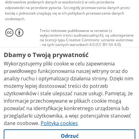
dobrowolnie podanych danych w wiadomości) w celu przesłania
odpowiedzi na przesłane pytania. Szczegóły przetwarzania danych przez
każdą z jednostek znajdują się w ich politykach przetwarzania danych
osobowych.
Treści tekstowe publikowane w serwisie (z
wyłączeniem treści audiowizualnych), są udostępniane
na licencji typu Creative Commons: uznanie autorstwa
- na tych samych warunkach 4.0 (CC BY-SA 4.0).
Materiały audiowizualne, w tym zdjęcia, materiały
Dbamy o Twoją prywatność
audio i wideo, są udostępniane na licencji typu
Creative Commons: uznanie autorstwa użycie
Wykorzystujemy pliki cookie w celu zapewnienia
niekomercyjne - bez utworów zależnych 4.0 (CC BY-
NC-ND 4.0), o ile nie jest to stwierdzone inaczej.
prawidłowego funkcjonowania naszej witryny oraz do
analizy ruchu i optymalizacji działania strony. Dzięki nim
możemy lepiej dostosować treści do potrzeb
użytkowników i stale ulepszać nasze usługi. Pamiętaj, że
informacje przechowywane w plikach cookie mogą
pozwalać na identyfikację konkretnego urządzenia lub
przeglądarki użytkownika, a więc potencjalnie stanowić
dane osobowe.
Polityka cookies
Odrzuć