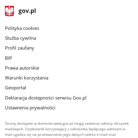
stopka
Strona
gov.pl
gov.pl
główna
gov.pl
Polityka cookies
Służba cywilna
Profil zaufany
BIP
Prawa autorskie
Warunki korzystania
Geoportal
Deklaracja dostępności serwisu Gov.pl
Ustawienia prywatności
Strony dostępne w domenie www.gov.pl mogą zawierać adresy skrzynek
mailowych. Użytkownik korzystający z odnośnika będącego adresem e-
mail zgadza się na przetwarzanie jego danych (adres e-mail oraz