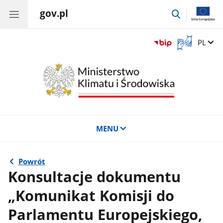
gov.pl
przejdź
do
wyszukiwar
Otwórz
Zmień 
PL
okno
z
tłumaczem
języka
migowego
MENU
Powrót
Konsultacje dokumentu
„Komunikat Komisji do
Parlamentu Europejskiego,