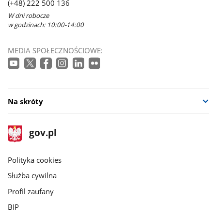
(+48) 222 500 136
W dni robocze
w godzinach: 10:00-14:00
MEDIA SPOŁECZNOŚCIOWE:
Na skróty
stopka
Strona
gov.pl
gov.pl
główna
gov.pl
Polityka cookies
Służba cywilna
Profil zaufany
BIP