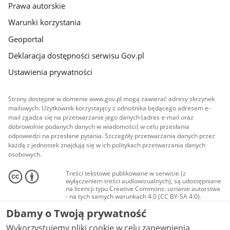
Prawa autorskie
Warunki korzystania
Geoportal
Deklaracja dostępności serwisu Gov.pl
Ustawienia prywatności
Strony dostępne w domenie www.gov.pl mogą zawierać adresy skrzynek
mailowych. Użytkownik korzystający z odnośnika będącego adresem e-
mail zgadza się na przetwarzanie jego danych (adres e-mail oraz
dobrowolnie podanych danych w wiadomości) w celu przesłania
odpowiedzi na przesłane pytania. Szczegóły przetwarzania danych przez
każdą z jednostek znajdują się w ich politykach przetwarzania danych
osobowych.
Treści tekstowe publikowane w serwisie (z
wyłączeniem treści audiowizualnych), są udostępniane
na licencji typu Creative Commons: uznanie autorstwa
- na tych samych warunkach 4.0 (CC BY-SA 4.0).
Materiały audiowizualne, w tym zdjęcia, materiały
Dbamy o Twoją prywatność
audio i wideo, są udostępniane na licencji typu
Creative Commons: uznanie autorstwa użycie
Wykorzystujemy pliki cookie w celu zapewnienia
niekomercyjne - bez utworów zależnych 4.0 (CC BY-