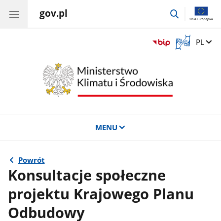
gov.pl
przejdź
do
wyszukiwar
Otwórz
Zmień 
PL
okno
z
tłumaczem
języka
migowego
MENU
Powrót
Konsultacje społeczne
projektu Krajowego Planu
Odbudowy