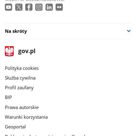
Na skróty
stopka
Strona
gov.pl
gov.pl
główna
gov.pl
Polityka cookies
Służba cywilna
Profil zaufany
BIP
Prawa autorskie
Warunki korzystania
Geoportal