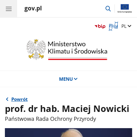
gov.pl
przejdź
do
wyszukiwar
Otwórz
Zmień 
PL
okno
z
tłumaczem
języka
migowego
MENU
Powrót
prof. dr hab. Maciej Nowicki
Państwowa Rada Ochrony Przyrody