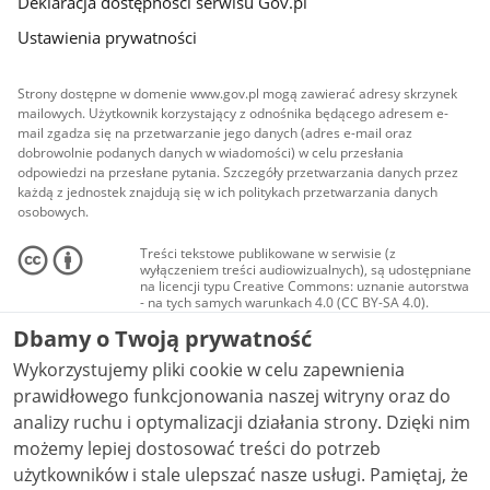
Deklaracja dostępności serwisu Gov.pl
Ustawienia prywatności
Strony dostępne w domenie www.gov.pl mogą zawierać adresy skrzynek
mailowych. Użytkownik korzystający z odnośnika będącego adresem e-
mail zgadza się na przetwarzanie jego danych (adres e-mail oraz
dobrowolnie podanych danych w wiadomości) w celu przesłania
odpowiedzi na przesłane pytania. Szczegóły przetwarzania danych przez
każdą z jednostek znajdują się w ich politykach przetwarzania danych
osobowych.
Treści tekstowe publikowane w serwisie (z
wyłączeniem treści audiowizualnych), są udostępniane
na licencji typu Creative Commons: uznanie autorstwa
- na tych samych warunkach 4.0 (CC BY-SA 4.0).
Materiały audiowizualne, w tym zdjęcia, materiały
Dbamy o Twoją prywatność
audio i wideo, są udostępniane na licencji typu
Creative Commons: uznanie autorstwa użycie
Wykorzystujemy pliki cookie w celu zapewnienia
niekomercyjne - bez utworów zależnych 4.0 (CC BY-
NC-ND 4.0), o ile nie jest to stwierdzone inaczej.
prawidłowego funkcjonowania naszej witryny oraz do
analizy ruchu i optymalizacji działania strony. Dzięki nim
możemy lepiej dostosować treści do potrzeb
użytkowników i stale ulepszać nasze usługi. Pamiętaj, że