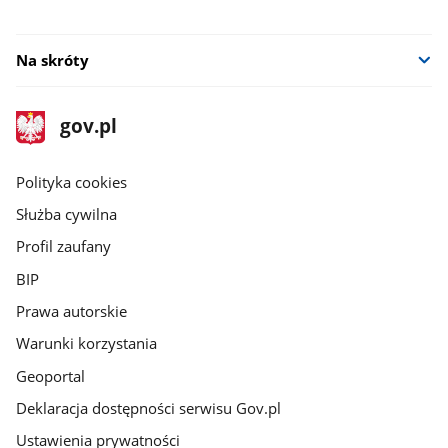
Na skróty
stopka
Strona
gov.pl
gov.pl
główna
gov.pl
Polityka cookies
Służba cywilna
Profil zaufany
BIP
Prawa autorskie
Warunki korzystania
Geoportal
Deklaracja dostępności serwisu Gov.pl
Ustawienia prywatności