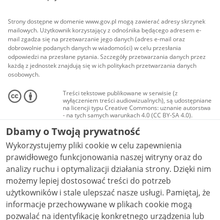
Strony dostępne w domenie www.gov.pl mogą zawierać adresy skrzynek
mailowych. Użytkownik korzystający z odnośnika będącego adresem e-
mail zgadza się na przetwarzanie jego danych (adres e-mail oraz
dobrowolnie podanych danych w wiadomości) w celu przesłania
odpowiedzi na przesłane pytania. Szczegóły przetwarzania danych przez
każdą z jednostek znajdują się w ich politykach przetwarzania danych
osobowych.
Treści tekstowe publikowane w serwisie (z
wyłączeniem treści audiowizualnych), są udostępniane
na licencji typu Creative Commons: uznanie autorstwa
- na tych samych warunkach 4.0 (CC BY-SA 4.0).
Materiały audiowizualne, w tym zdjęcia, materiały
Dbamy o Twoją prywatność
audio i wideo, są udostępniane na licencji typu
Creative Commons: uznanie autorstwa użycie
Wykorzystujemy pliki cookie w celu zapewnienia
niekomercyjne - bez utworów zależnych 4.0 (CC BY-
NC-ND 4.0), o ile nie jest to stwierdzone inaczej.
prawidłowego funkcjonowania naszej witryny oraz do
analizy ruchu i optymalizacji działania strony. Dzięki nim
możemy lepiej dostosować treści do potrzeb
użytkowników i stale ulepszać nasze usługi. Pamiętaj, że
informacje przechowywane w plikach cookie mogą
pozwalać na identyfikację konkretnego urządzenia lub