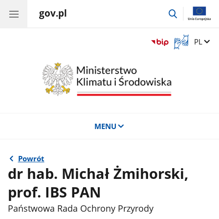
gov.pl
przejdź
do
wyszukiwar
Otwórz
Zmień 
PL
okno
z
tłumaczem
języka
migowego
MENU
Powrót
dr hab. Michał Żmihorski,
prof. IBS PAN
Państwowa Rada Ochrony Przyrody