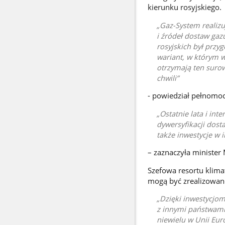
kierunku rosyjskiego.
Gaz-System realizuj
i źródeł dostaw gaz
rosyjskich był przyg
wariant, w którym w
otrzymają ten surow
chwili
- powiedział pełnomocn
Ostatnie lata i in
dywersyfikacji dost
także inwestycje w 
– zaznaczyła minister
Szefowa resortu klima
mogą być zrealizowan
Dzięki inwestycjom 
z innymi państwami
niewielu w Unii Eur