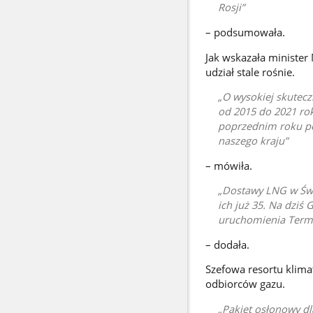
Rosji
– podsumowała.
Jak wskazała minister
udział stale rośnie.
O wysokiej skutecz
od 2015 do 2021 rok
poprzednim roku p
naszego kraju
– mówiła.
Dostawy LNG w Świn
ich już 35. Na dziś
uruchomienia Termi
– dodała.
Szefowa resortu klimat
odbiorców gazu.
Pakiet osłonowy d