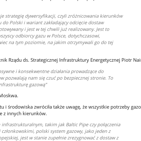
e strategię dywersyfikacji, czyli zróżnicowania kierunków
u do Polski i wariant zakładający odcięcie dostaw
otowywany i jest w tej chwili już realizowany. Jest to
szyscy odbiorcy gazu w Polsce, dotychczasowi,
iec na tym poziomie, na jakim otrzymywali go do tej
ik Rządu ds. Strategicznej Infrastruktury Energetycznej Piotr Na
tensywne i konsekwentne działania prowadzące do
aw pozwalają nam się czuć po bezpiecznej stronie. To
infrastrukturę gazową
 Moskwa.
tu i środowiska zwróciła także uwagę, że wszystkie potrzeby gaz
e z innych kierunków.
infrastrukturalnym, takim jak Baltic Pipe czy połączenia
 członkowskimi, polski system gazowy, jako jeden z
opejskiej, jest w stanie zupełnie zrezygnować z dostaw z