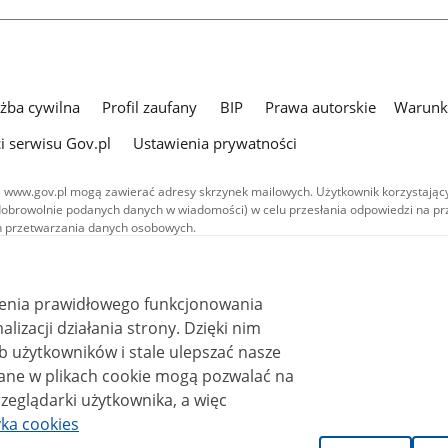
użba cywilna
Profil zaufany
BIP
Prawa autorskie
Warunki
i serwisu Gov.pl
Ustawienia prywatności
 www.gov.pl mogą zawierać adresy skrzynek mailowych. Użytkownik korzystający
dobrowolnie podanych danych w wiadomości) w celu przesłania odpowiedzi na prz
ach przetwarzania danych osobowych.
we publikowane w serwisie (z wyłączeniem treści audiowizualnych), są
 na licencji typu Creative Commons: uznanie autorstwa - na tych samych
 (CC BY-SA 4.0). Materiały audiowizualne, w tym zdjęcia, materiały audio i wideo
ienia prawidłowego funkcjonowania
ane na licencji typu Creative Commons: uznanie autorstwa użycie niekomercyjne 
ależnych 4.0 (CC BY-NC-ND 4.0), o ile nie jest to stwierdzone inaczej.
i działania strony. Dzięki nim
 użytkowników i stale ulepszać nasze
zeglądarki użytkownika, a więc
yka cookies