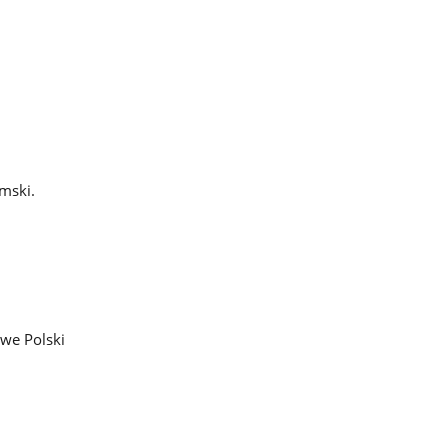
imski.
owe Polski