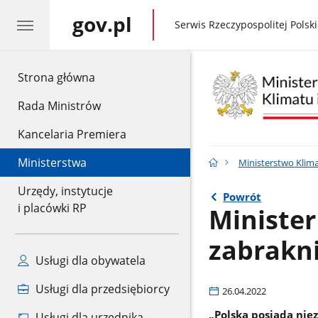
gov.pl
gov.pl
Serwis Rzeczypospolitej Polski
gov.pl
Strona główna
Rada Ministrów
Kancelaria Premiera
Ministerstwa
Ministerstwo Klima
Urzędy, instytucje
Powrót
i placówki RP
Ministe
zabrakn
Usługi dla obywatela
Usługi dla przedsiębiorcy
26.04.2022
„Polska posiada nie
Usługi dla urzędnika