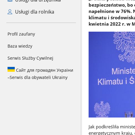
bezpieczeństwo, bo o
napełnione w 76%. N
Usługi dla rolnika
klimatu i środowisk
kwietnia 2022 r. w 
Profil zaufany
Baza wiedzy
Serwis Służby Cywilnej
Сайт для громадян України
–
Serwis dla obywateli Ukrainy
Jak podkreśliła minis
energetycznym kraju, 