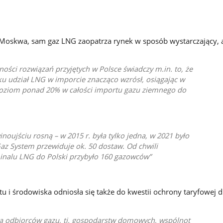
 Moskwa, sam gaz LNG zaopatrza rynek w sposób wystarczający, 
ności rozwiązań przyjętych w Polsce świadczy m.in. to, że
u udział LNG w imporcie znacząco wzrósł, osiągając w
oziom ponad 20% w całości importu gazu ziemnego do
oujściu rosną – w 2015 r. była tylko jedna, w 2021 było
 Gaz System przewiduje ok. 50 dostaw. Od chwili
nalu LNG do Polski przybyło 160 gazowców
u i środowiska odniosła się także do kwestii ochrony taryfowej d
la odbiorców gazu, tj. gospodarstw domowych, wspólnot