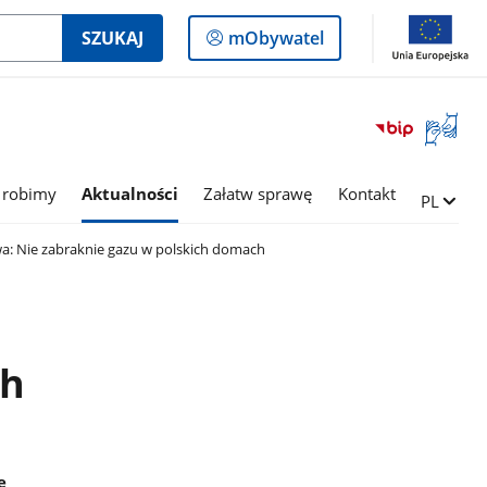
Logowanie
SZUKAJ
mObywatel
do
panelu
Otwórz
okno
z
tłumac
 robimy
Aktualności
Załatw sprawę
Kontakt
Zmień ję
PL
języka
migowe
: Nie zabraknie gazu w polskich domach
ch
e