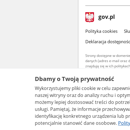
stopka
Strona
gov.pl
gov.pl
główna
gov.pl
Polityka cookies
Sł
Deklaracja dostępnośc
Strony dostępne w domenie
danych (adres e-mail oraz 
znajdują się w ich polityk
Treści teksto
Dbamy o Twoją prywatność
udostępniane
warunkach 4.0
Wykorzystujemy pliki cookie w celu zapewn
są udostępni
bez utworów z
naszej witryny oraz do analizy ruchu i optymalizacj
możemy lepiej dostosować treści do potrzeb
usługi. Pamiętaj, że informacje przechowywane w plikach cookie mogą pozwalać na
identyfikację konkretnego urządzenia lub pr
potencjalnie stanowić dane osobowe.
Polit