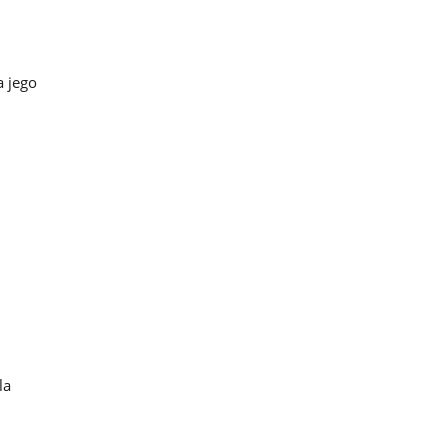
a jego
la