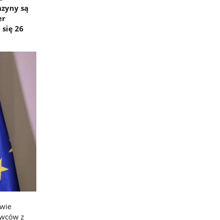
azyny są
er
 się 26
twie
owców z