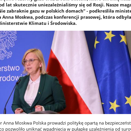
d lat skutecznie uniezależnialiśmy się od Rosji. Nasze mag
ie zabraknie gazu w polskich domach” - podkreśliła minist
a Anna Moskwa, podczas konferencji prasowej, która odbyła
Ministerstwie Klimatu i Środowiska.
ter Anna Moskwa Polska prowadzi politykę opartą na bezpieczeńs
co pozwoliło uniknąć wpadnięcia w pułapkę uzależnienia od sur