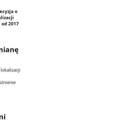
ecyzja o
lizacji
y od 2017
mianę
lokalizacji
óźnienie
ni