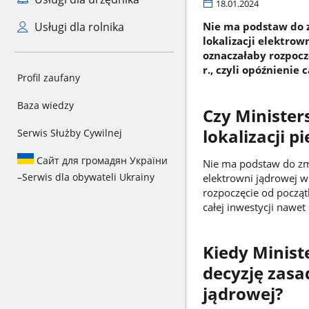
18.01.2024
Usługi dla rolnika
Nie ma podstaw do zm
lokalizacji elektrow
oznaczałaby rozpocz
r., czyli opóźnienie 
Profil zaufany
Baza wiedzy
Czy Minister
lokalizacji p
Serwis Służby Cywilnej
Сайт для громадян України
Nie ma podstaw do zmia
–
Serwis dla obywateli Ukrainy
elektrowni jądrowej w
rozpoczęcie od począt
całej inwestycji nawet 
Kiedy Minist
decyzję zasa
jądrowej?