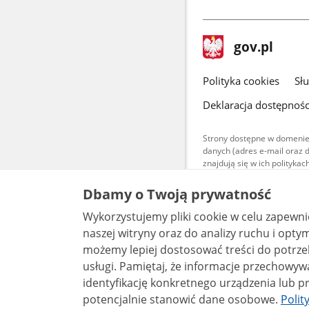
stopka
Strona
gov.pl
gov.pl
główna
gov.pl
Polityka cookies
Sł
Deklaracja dostępnośc
Strony dostępne w domenie
danych (adres e-mail oraz 
znajdują się w ich polityk
Treści teksto
Dbamy o Twoją prywatność
udostępniane
warunkach 4.0
Wykorzystujemy pliki cookie w celu zapewn
są udostępni
bez utworów z
naszej witryny oraz do analizy ruchu i optymalizacj
możemy lepiej dostosować treści do potrzeb
usługi. Pamiętaj, że informacje przechowywane w plikach cookie mogą pozwalać na
identyfikację konkretnego urządzenia lub pr
potencjalnie stanowić dane osobowe.
Polit