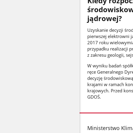
Kiedy rozpoc
środowiskowe
jądrowej?
Uzyskanie decyzji środ
pierwszej elektrowni 
2017 roku wielowymia
przypadku realizacji 
z zakresu geologii, sej
W wyniku badań spółka
ręce Generalnego Dyr
decyzję środowiskową
krajami w ramach konw
krajowych. Przed kons
GDOŚ.
stopka
Ministerstwo Klim