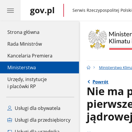
gov.pl
gov.pl
Serwis Rzeczypospolitej Polski
gov.pl
Strona główna
Rada Ministrów
Kancelaria Premiera
Ministerstwa
Ministerstwo Klima
Urzędy, instytucje
Powrót
i placówki RP
Nie ma p
pierwsze
Usługi dla obywatela
jądrowe
Usługi dla przedsiębiorcy
Usługi dla urzędnika