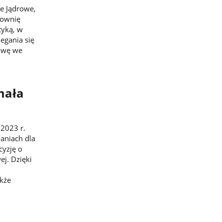
ie Jądrowe,
rownię
tyką, w
egania się
dowę we
mała
 2023 r.
aniach dla
cyzję o
ej. Dzięki
kże