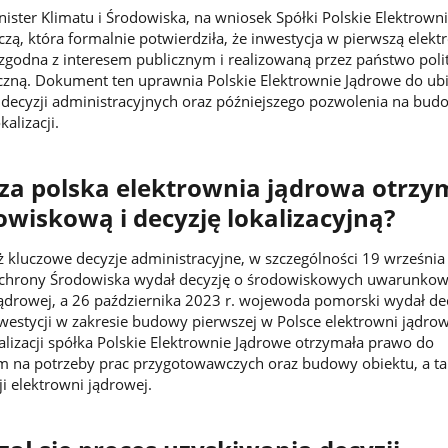
nister Klimatu i Środowiska, na wniosek Spółki Polskie Elektrown
zą, która formalnie potwierdziła, że inwestycja w pierwszą elekt
 zgodna z interesem publicznym i realizowaną przez państwo poli
czną. Dokument ten uprawnia Polskie Elektrownie Jądrowe do ubi
 decyzji administracyjnych oraz późniejszego pozwolenia na bu
alizacji.
za polska elektrownia jądrowa otrzy
owiskową i decyzję lokalizacyjną?
uż kluczowe decyzje administracyjne, w szczególności 19 września
chrony Środowiska wydał decyzję o środowiskowych uwarunkow
jądrowej, a 26 października 2023 r. wojewoda pomorski wydał de
inwestycji w zakresie budowy pierwszej w Polsce elektrowni jądrow
kalizacji spółka Polskie Elektrownie Jądrowe otrzymała prawo do
 na potrzeby prac przygotowawczych oraz budowy obiektu, a ta
ji elektrowni jądrowej.