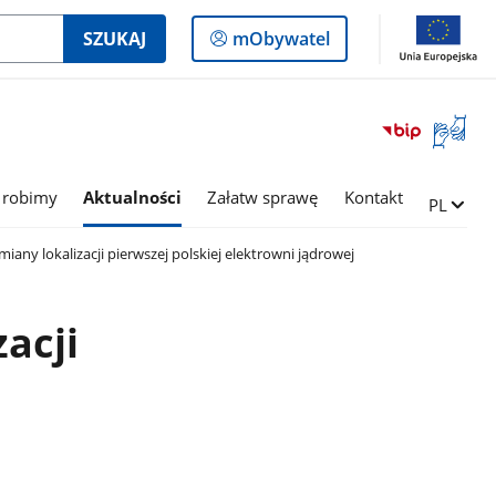
Logowanie
SZUKAJ
mObywatel
do
panelu
Otwórz
okno
z
tłumac
 robimy
Aktualności
Załatw sprawę
Kontakt
Zmień ję
PL
języka
migowe
any lokalizacji pierwszej polskiej elektrowni jądrowej
acji