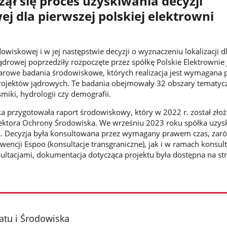
zął się proces uzyskiwania decyzji
j dla pierwszej polskiej elektrowni
owiskowej i w jej następstwie decyzji o wyznaczeniu lokalizacji d
jądrowej poprzedziły rozpoczęte przez spółkę Polskie Elektrowni
rowe badania środowiskowe, których realizacja jest wymagana
projektów jądrowych. Te badania obejmowały 32 obszary tematyc
smiki, hydrologii czy demografii.
 przygotowała raport środowiskowy, który w 2022 r. został zło
ektora Ochrony Środowiska. We wrześniu 2023 roku spółka uzys
. Decyzja była konsultowana przez wymagany prawem czas, zar
encji Espoo (konsultacje transgraniczne), jak i w ramach konsult
ultacjami, dokumentacja dotycząca projektu była dostępna na st
atu i Środowiska