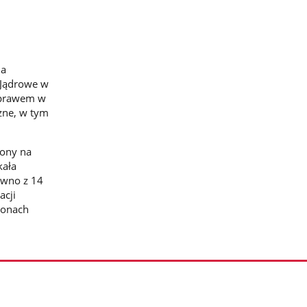
la
e Jądrowe w
 prawem w
zne, w tym
żony na
kała
ówno z 14
acji
ronach