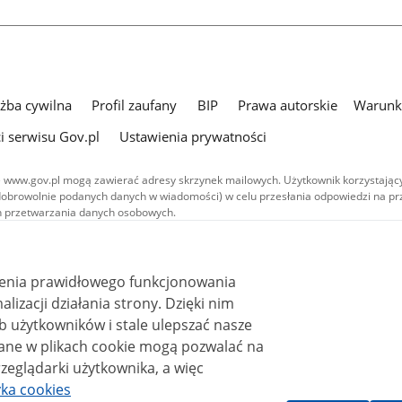
użba cywilna
Profil zaufany
BIP
Prawa autorskie
Warunki
i serwisu Gov.pl
Ustawienia prywatności
 www.gov.pl mogą zawierać adresy skrzynek mailowych. Użytkownik korzystający
dobrowolnie podanych danych w wiadomości) w celu przesłania odpowiedzi na prz
ach przetwarzania danych osobowych.
we publikowane w serwisie (z wyłączeniem treści audiowizualnych), są
 na licencji typu Creative Commons: uznanie autorstwa - na tych samych
 (CC BY-SA 4.0). Materiały audiowizualne, w tym zdjęcia, materiały audio i wideo
ienia prawidłowego funkcjonowania
ane na licencji typu Creative Commons: uznanie autorstwa użycie niekomercyjne 
ależnych 4.0 (CC BY-NC-ND 4.0), o ile nie jest to stwierdzone inaczej.
i działania strony. Dzięki nim
 użytkowników i stale ulepszać nasze
zeglądarki użytkownika, a więc
yka cookies