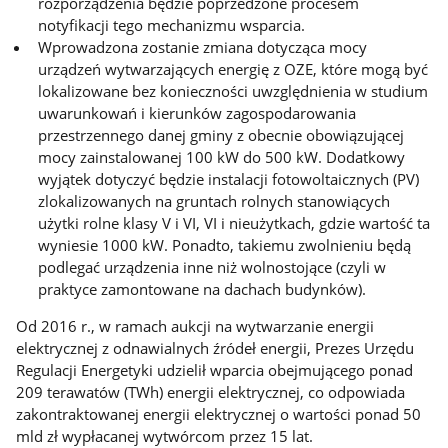
rozporządzenia będzie poprzedzone procesem
notyfikacji tego mechanizmu wsparcia.
Wprowadzona zostanie zmiana dotycząca mocy
urządzeń wytwarzających energię z OZE, które mogą być
lokalizowane bez konieczności uwzględnienia w studium
uwarunkowań i kierunków zagospodarowania
przestrzennego danej gminy z obecnie obowiązującej
mocy zainstalowanej 100 kW do 500 kW. Dodatkowy
wyjątek dotyczyć będzie instalacji fotowoltaicznych (PV)
zlokalizowanych na gruntach rolnych stanowiących
użytki rolne klasy V i VI, VI i nieużytkach, gdzie wartość ta
wyniesie 1000 kW. Ponadto, takiemu zwolnieniu będą
podlegać urządzenia inne niż wolnostojące (czyli w
praktyce zamontowane na dachach budynków).
Od 2016 r., w ramach aukcji na wytwarzanie energii
elektrycznej z odnawialnych źródeł energii, Prezes Urzędu
Regulacji Energetyki udzielił wparcia obejmującego ponad
209 terawatów (TWh) energii elektrycznej, co odpowiada
zakontraktowanej energii elektrycznej o wartości ponad 50
mld zł wypłacanej wytwórcom przez 15 lat.