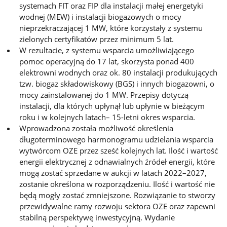
systemach FIT oraz FIP dla instalacji małej energetyki
wodnej (MEW) i instalacji biogazowych o mocy
nieprzekraczającej 1 MW, które korzystały z systemu
zielonych certyfikatów przez minimum 5 lat.
W rezultacie, z systemu wsparcia umożliwiającego
pomoc operacyjną do 17 lat, skorzysta ponad 400
elektrowni wodnych oraz ok. 80 instalacji produkujących
tzw. biogaz składowiskowy (BGS) i innych biogazowni, o
mocy zainstalowanej do 1 MW. Przepisy dotyczą
instalacji, dla których upłynął lub upłynie w bieżącym
roku i w kolejnych latach– 15-letni okres wsparcia.
Wprowadzona została możliwość określenia
długoterminowego harmonogramu udzielania wsparcia
wytwórcom OZE przez sześć kolejnych lat. Ilość i wartość
energii elektrycznej z odnawialnych źródeł energii, które
mogą zostać sprzedane w aukcji w latach 2022–2027,
zostanie określona w rozporządzeniu. Ilość i wartość nie
będą mogły zostać zmniejszone. Rozwiązanie to stworzy
przewidywalne ramy rozwoju sektora OZE oraz zapewni
stabilną perspektywę inwestycyjną. Wydanie