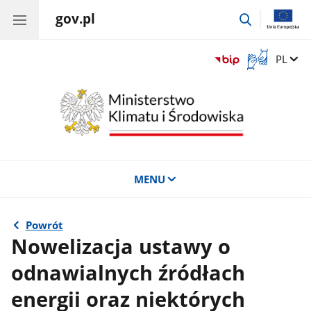
gov.pl
przejdź
do
wyszukiwar
Otwórz
Zmień 
PL
okno
z
tłumaczem
języka
migowego
MENU
Powrót
Nowelizacja ustawy o
odnawialnych źródłach
energii oraz niektórych