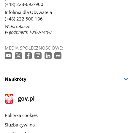
(+48) 223-692-900
Infolinia dla Obywatela
(+48) 222 500 136
W dni robocze
w godzinach: 10:00-14:00
MEDIA SPOŁECZNOŚCIOWE:
Na skróty
stopka
Strona
gov.pl
gov.pl
główna
gov.pl
Polityka cookies
Służba cywilna